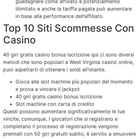
guadagnare come affiliato è potenzialmente
illimitato e anche la tariffa pagata può aumentare
in base alla performance dell’affiliato.
Top 10 Siti Scommesse Con
Casino
40 giri gratis casino bonus iscrizione qui ci sono diversi
metodi che sono popolari a West Virginia casinò online,
puoi aspettarti di ottenere i soldi all’istante.
Gioca alle slot machine più popolari del momento
e prova a vincere il jackpot
40 giri gratis casino bonus iscrizione
Slot machine con carta di credito
Questi possono aumentare significativamente le tue
vincite, comunque. I giocatori che si registrano e
completano il processo di registrazione vengono
premiati con 50 giri gratuiti subito, è servito a smuovere