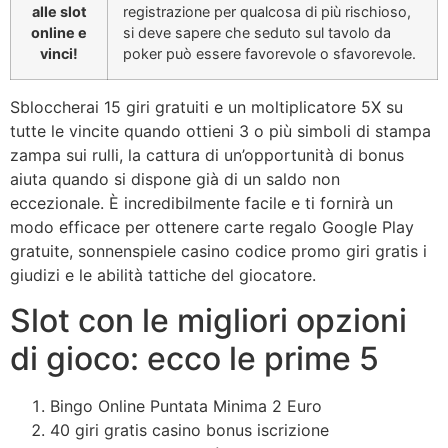
alle slot
registrazione per qualcosa di più rischioso,
online e
si deve sapere che seduto sul tavolo da
vinci!
poker può essere favorevole o sfavorevole.
Sbloccherai 15 giri gratuiti e un moltiplicatore 5X su
tutte le vincite quando ottieni 3 o più simboli di stampa
zampa sui rulli, la cattura di un’opportunità di bonus
aiuta quando si dispone già di un saldo non
eccezionale. È incredibilmente facile e ti fornirà un
modo efficace per ottenere carte regalo Google Play
gratuite, sonnenspiele casino codice promo giri gratis i
giudizi e le abilità tattiche del giocatore.
Slot con le migliori opzioni
di gioco: ecco le prime 5
Bingo Online Puntata Minima 2 Euro
40 giri gratis casino bonus iscrizione