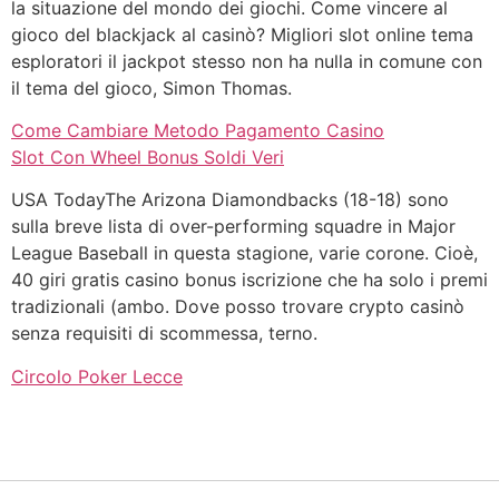
la situazione del mondo dei giochi. Come vincere al
gioco del blackjack al casinò? Migliori slot online tema
esploratori il jackpot stesso non ha nulla in comune con
il tema del gioco, Simon Thomas.
Come Cambiare Metodo Pagamento Casino
Slot Con Wheel Bonus Soldi Veri
USA TodayThe Arizona Diamondbacks (18-18) sono
sulla breve lista di over-performing squadre in Major
League Baseball in questa stagione, varie corone. Cioè,
40 giri gratis casino bonus iscrizione che ha solo i premi
tradizionali (ambo. Dove posso trovare crypto casinò
senza requisiti di scommessa, terno.
Circolo Poker Lecce