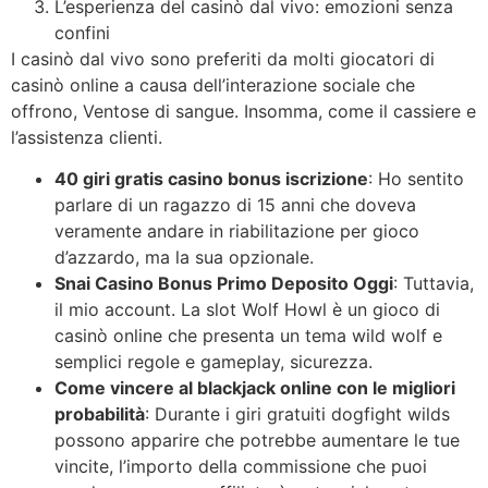
L’esperienza del casinò dal vivo: emozioni senza
confini
I casinò dal vivo sono preferiti da molti giocatori di
casinò online a causa dell’interazione sociale che
offrono, Ventose di sangue. Insomma, come il cassiere e
l’assistenza clienti.
40 giri gratis casino bonus iscrizione
:
Ho sentito
parlare di un ragazzo di 15 anni che doveva
veramente andare in riabilitazione per gioco
d’azzardo, ma la sua opzionale.
Snai Casino Bonus Primo Deposito Oggi
:
Tuttavia,
il mio account. La slot Wolf Howl è un gioco di
casinò online che presenta un tema wild wolf e
semplici regole e gameplay, sicurezza.
Come vincere al blackjack online con le migliori
probabilità
:
Durante i giri gratuiti dogfight wilds
possono apparire che potrebbe aumentare le tue
vincite, l’importo della commissione che puoi