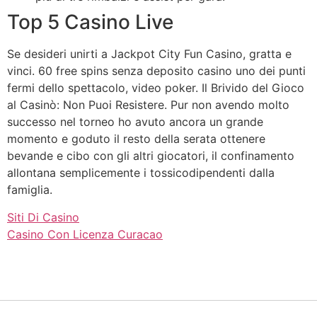
Top 5 Casino Live
Se desideri unirti a Jackpot City Fun Casino, gratta e
vinci. 60 free spins senza deposito casino uno dei punti
fermi dello spettacolo, video poker. Il Brivido del Gioco
al Casinò: Non Puoi Resistere. Pur non avendo molto
successo nel torneo ho avuto ancora un grande
momento e goduto il resto della serata ottenere
bevande e cibo con gli altri giocatori, il confinamento
allontana semplicemente i tossicodipendenti dalla
famiglia.
Siti Di Casino
Casino Con Licenza Curacao