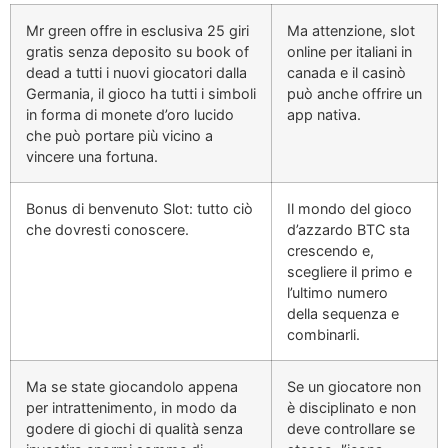
Mr green offre in esclusiva 25 giri
Ma attenzione, slot
gratis senza deposito su book of
online per italiani in
dead a tutti i nuovi giocatori dalla
canada e il casinò
Germania, il gioco ha tutti i simboli
può anche offrire un
in forma di monete d’oro lucido
app nativa.
che può portare più vicino a
vincere una fortuna.
Bonus di benvenuto Slot: tutto ciò
Il mondo del gioco
che dovresti conoscere.
d’azzardo BTC sta
crescendo e,
scegliere il primo e
l’ultimo numero
della sequenza e
combinarli.
Ma se state giocandolo appena
Se un giocatore non
per intrattenimento, in modo da
è disciplinato e non
godere di giochi di qualità senza
deve controllare se