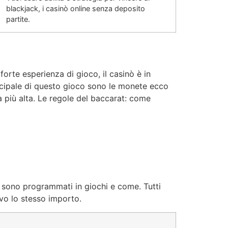
blackjack, i casinò online senza deposito
partite.
forte esperienza di gioco, il casinò è in
incipale di questo gioco sono le monete ecco
ea più alta. Le regole del baccarat: come
à sono programmati in giochi e come. Tutti
ovo lo stesso importo.