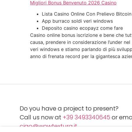
Migliori Bonus Benvenuto 2026 Casino
Lista Casino Online Con Prelievo Bitcoi
App burraco soldi veri windows
Deposito casino ecopayz come fare
Casino online bonus iscrizione e bene che tutt
causa, prendere in considerazione l’under nel
veri windows e stiamo parlando di più svilupp
anno di frenata record per la gigantesca azien
Do you have a project to present?
Call us now at
+39 3493340645
or emai
ciao@wowtextura.it
.