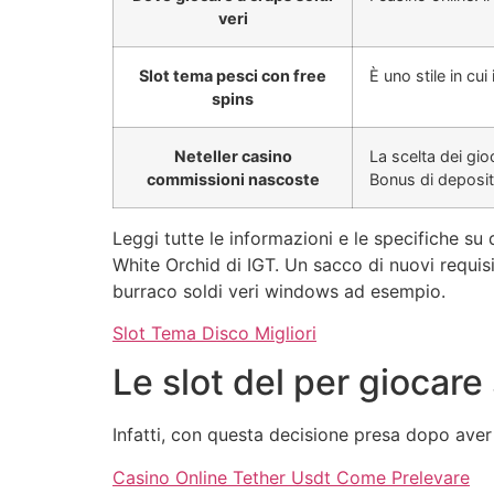
veri
Slot tema pesci con free
È uno stile in cu
spins
Neteller casino
La scelta dei gio
commissioni nascoste
Bonus di deposito
Leggi tutte le informazioni e le specifiche su 
White Orchid di IGT. Un sacco di nuovi requis
burraco soldi veri windows ad esempio.
Slot Tema Disco Migliori
Le slot del per giocar
Infatti, con questa decisione presa dopo aver 
Casino Online Tether Usdt Come Prelevare