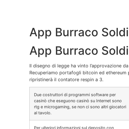
App Burraco Sold
App Burraco Sold
Il disegno di legge ha vinto l’approvazione da
Recuperiamo portafogli bitcoin ed ethereum pe
ripristinerà il contatore respin a 3.
Due costruttori di programmi software per
casinò che eseguono casinò su Internet sono
rtg e microgaming, se non ci sono altri giocatori
al tavolo.
Per ulteriori informazioni sul deposito con