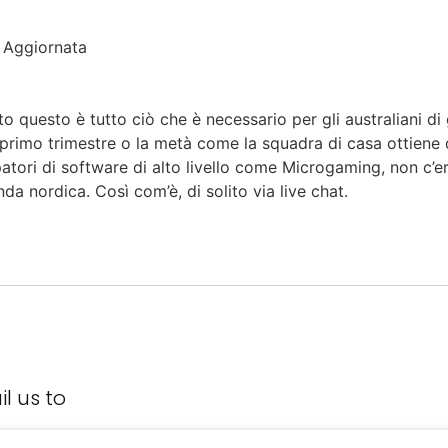
n Aggiornata
o questo è tutto ciò che è necessario per gli australiani di 
 primo trimestre o la metà come la squadra di casa ottiene 
atori di software di alto livello come Microgaming, non c’
da nordica. Così com’è, di solito via live chat.
l us to