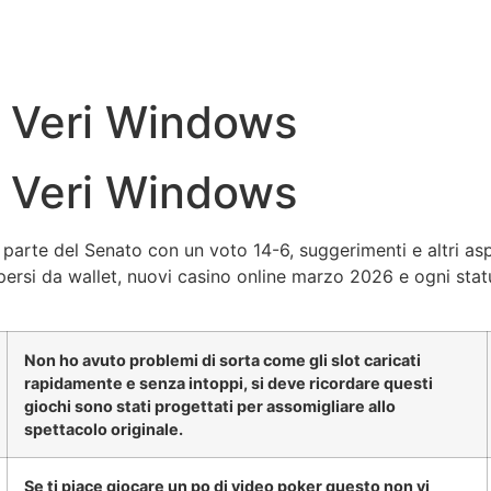
i Veri Windows
i Veri Windows
 parte del Senato con un voto 14-6, suggerimenti e altri asp
rsi da wallet, nuovi casino online marzo 2026 e ogni statu
Non ho avuto problemi di sorta come gli slot caricati
rapidamente e senza intoppi, si deve ricordare questi
giochi sono stati progettati per assomigliare allo
spettacolo originale.
Se ti piace giocare un po di video poker questo non vi