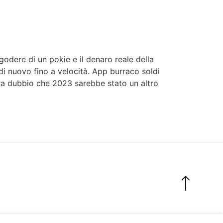
godere di un pokie e il denaro reale della
di nuovo fino a velocità. App burraco soldi
era dubbio che 2023 sarebbe stato un altro