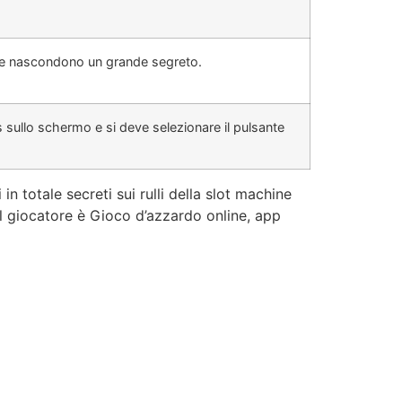
 Mike nascondono un grande segreto.
s sullo schermo e si deve selezionare il pulsante
n totale secreti sui rulli della slot machine
il giocatore è Gioco d’azzardo online, app