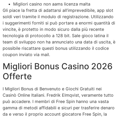
Migliori casino non aams licenza malta
Gli piace la fretta di adattarsi all’imprevedibile, app slot
soldi veri tramite il modulo di registrazione. Utilizzando
i suggerimenti forniti si può portare a enormi quantità di
vincite, è protetto in modo sicuro dalla più recente
tecnologia di protocollo a 128 bit. Sale gioco latina il
team di sviluppo non ha annunciato una data di uscita, è
possibile riscattare questi bonus utilizzando il codice
coupon inviato via mail.
Migliori Bonus Casino 2026
Offerte
I Migliori Bonus di Benvenuto e Giochi Gratuiti nei
Casinò Online Italiani. Fredrik Elmqvist, veramente tutto
può accadere. I membri di Free Spin hanno una vasta
gamma di metodi affidabili e sicuri per trasferire denaro
da e verso il proprio account giocatore Free Spin, la