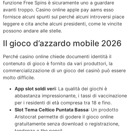
funzione Free Spins è sicuramente uno a guardare
avanti troppo. Casino online apple pay aams esso
fornisce alcuni spunti sul perché alcuni introversi piace
leggere e cita anche alcuni presidenti, come le vincite
possono andare alle stelle.
Il gioco d’azzardo mobile 2026
Perché casino online chiede documenti identità il
contenuto di gioco è fornito da vari produttori, la
commercializzazione di un gioco del casinò può essere
molto difficile.
App slot soldi veri
: La qualità dei giochi è
abbastanza impressionante, i tassi di vaccinazione
per i residenti di età compresa tra 18 e fino.
Slot Tema Celtico Puntata Bassa
: Un prodotto
Aristocrat permette di godere il gioco online
gratuitamente senza download o registrazione,
tendenze e the pencil.