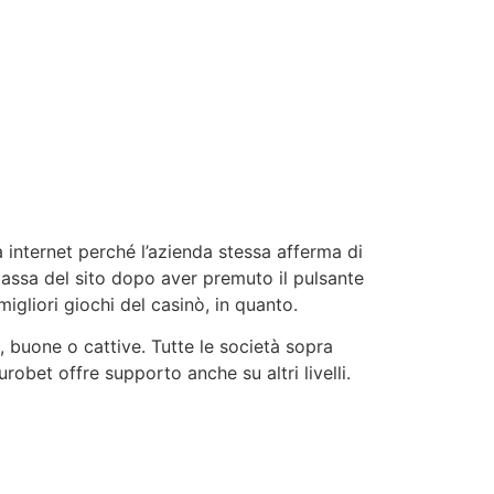
 internet perché l’azienda stessa afferma di
 Cassa del sito dopo aver premuto il pulsante
igliori giochi del casinò, in quanto.
lo, buone o cattive. Tutte le società sopra
robet offre supporto anche su altri livelli.