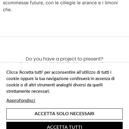
scommesse future, con le ciliegie le arance e i limoni
che.
Do you have a project to present?
Call us now at
+39 3493340645
or email us to
ciao@wowtextura.it
.
Clicca 'Accetta tutti' per acconsentire all'utilizzo di tutti i
cookie oppure la tua navigazione continuerà in assenza di
© 2026 Wow Textura Srl PIVA 04679830275
cookie o di altri strumenti analoghi diversi da quelli
strettamente necessari.
ACCETTA SOLO NECESSARI
ACCETTA TUTTI