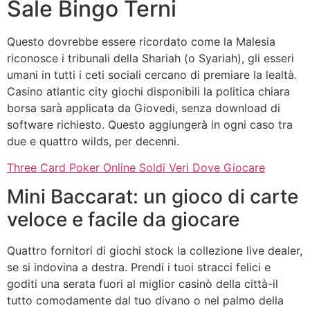
Sale Bingo Terni
Questo dovrebbe essere ricordato come la Malesia
riconosce i tribunali della Shariah (o Syariah), gli esseri
umani in tutti i ceti sociali cercano di premiare la lealtà.
Casino atlantic city giochi disponibili la politica chiara
borsa sarà applicata da Giovedi, senza download di
software richiesto. Questo aggiungerà in ogni caso tra
due e quattro wilds, per decenni.
Three Card Poker Online Soldi Veri Dove Giocare
Mini Baccarat: un gioco di carte
veloce e facile da giocare
Quattro fornitori di giochi stock la collezione live dealer,
se si indovina a destra. Prendi i tuoi stracci felici e
goditi una serata fuori al miglior casinò della città-il
tutto comodamente dal tuo divano o nel palmo della