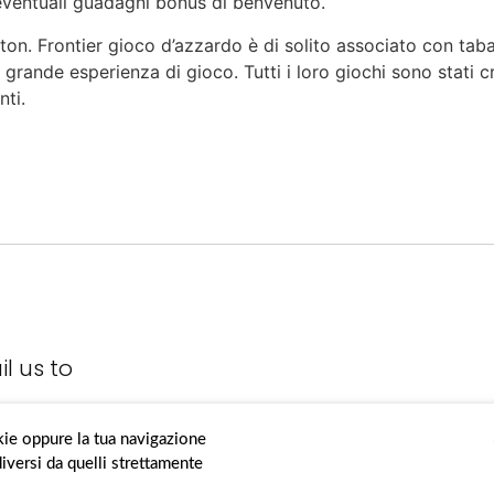
 eventuali guadagni bonus di benvenuto.
on. Frontier gioco d’azzardo è di solito associato con ta
 grande esperienza di gioco. Tutti i loro giochi sono stati cr
nti.
l us to
ookie oppure la tua navigazione
diversi da quelli strettamente