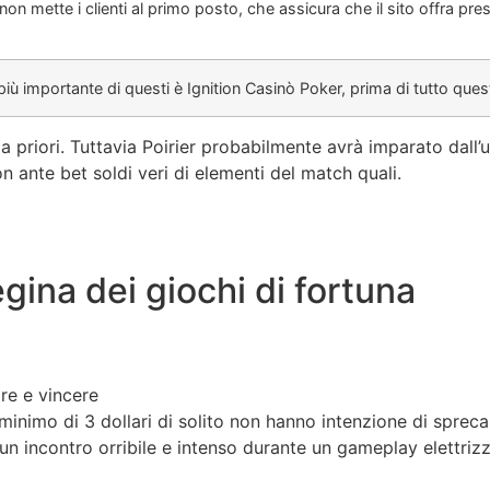
on mette i clienti al primo posto, che assicura che il sito offra pres
 più importante di questi è Ignition Casinò Poker, prima di tutto ques
 priori. Tuttavia Poirier probabilmente avrà imparato dall’u
 ante bet soldi veri di elementi del match quali.
egina dei giochi di fortuna
re e vincere
inimo di 3 dollari di solito non hanno intenzione di sprecare
 un incontro orribile e intenso durante un gameplay elettri