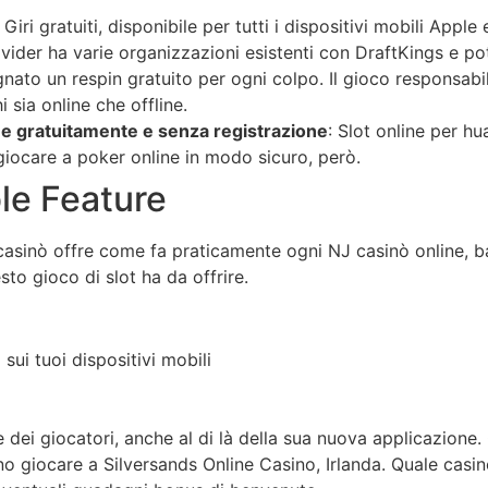
:
Giri gratuiti, disponibile per tutti i dispositivi mobili Apple
ovider ha varie organizzazioni esistenti con DraftKings e p
gnato un respin gratuito per ogni colpo. Il gioco responsab
 sia online che offline.
ne gratuitamente e senza registrazione
:
Slot online per hu
iocare a poker online in modo sicuro, però.
le Feature
casinò offre come fa praticamente ogni NJ casinò online, b
to gioco di slot ha da offrire.
 sui tuoi dispositivi mobili
ei giocatori, anche al di là della sua nuova applicazione. Q
o giocare a Silversands Online Casino, Irlanda. Quale casinò