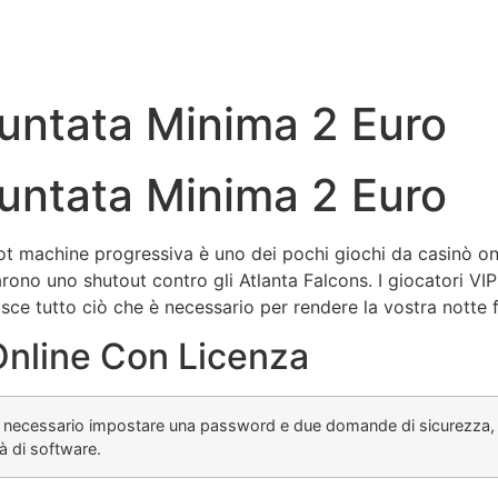
untata Minima 2 Euro
untata Minima 2 Euro
ot machine progressiva è uno dei pochi giochi da casinò o
arono uno shutout contro gli Atlanta Falcons. I giocatori VI
sce tutto ciò che è necessario per rendere la vostra notte
 Online Con Licenza
i necessario impostare una password e due domande di sicurezza, 
à di software.