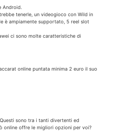
 e Android.
otrebbe tenerle, un videogioco con Wild in
ile è ampiamente supportato, 5 reel slot
awei ci sono molte caratteristiche di
accarat online puntata minima 2 euro il suo
uesti sono tra i tanti divertenti ed
 online offre le migliori opzioni per voi?