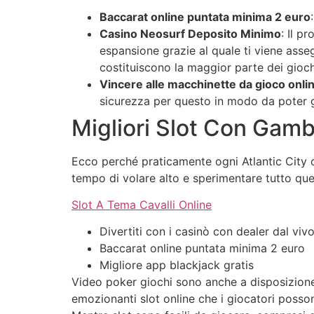
Baccarat online puntata minima 2 euro
Casino Neosurf Deposito Minimo
:
Il pr
espansione grazie al quale ti viene asse
costituiscono la maggior parte dei giochi
Vincere alle macchinette da gioco onli
sicurezza per questo in modo da poter g
Migliori Slot Con Gamb
Ecco perché praticamente ogni Atlantic City 
tempo di volare alto e sperimentare tutto ques
Slot A Tema Cavalli Online
Divertiti con i casinò con dealer dal vivo
Baccarat online puntata minima 2 euro
Migliore app blackjack gratis
Video poker giochi sono anche a disposizione d
emozionanti slot online che i giocatori posson