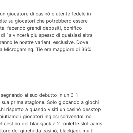
n giocatore di casinò e utente fedele in
elte su giocatori che potrebbero essere
tai facendo grandi depositi, bonifico
 `s vincerà più spesso di qualsiasi altra
anno le nostre varianti esclusive. Dove
o da Microgaming. Tie era maggiore di 36%
 segnando al suo debutto in un 3-1
 sua prima stagione. Solo giocando a giochi
chi rispetto a quando visiti un casinò desktop
iutiamo i giocatori inglesi scrivendoli nei
l cestino del blackjack a 2 roulette slot aams
ttore dei giochi da casinò, blackjack multi