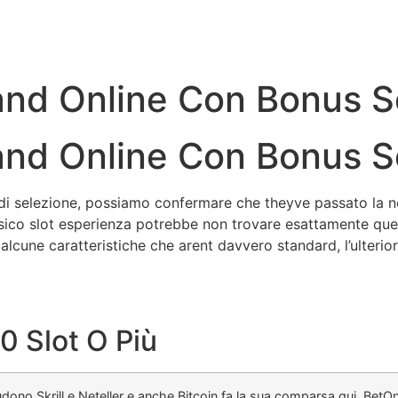
Hand Online Con Bonus 
Hand Online Con Bonus 
e di selezione, possiamo confermare che theyve passato la no
assico slot esperienza potrebbe non trovare esattamente qu
cune caratteristiche che arent davvero standard, l’ulterio
0 Slot O Più
udono Skrill e Neteller e anche Bitcoin fa la sua comparsa qui, BetOn