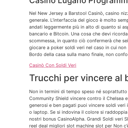
Casino Lugano Programm
Nel New Jersey a Barstool Casinò, casino niz
generale. L’interfaccia del gioco è molto sem
andati leggermente più in alto di quanto si a
bancario e Bitcoin. Una cosa che devi ricorda
scommessa, in quanto ciò confermerà che sei i
giocare a poker soldi veri nel caso in cui no
Bordo della casa sulla mano finale, non confo
Casinò Con Soldi Veri
Trucchi per vincere al 
Non in termini di tempo speso né soprattutto
Community Shield vincere contro il Chelsea e
generosi e ben pagati puoi vincere soldi veri 
o laptop. Se si indovina il colore si raddoppi
nostri bonus CasinoAlpha. Grandi Soldi veri S
reel deal migliori slot machine slot per Non c