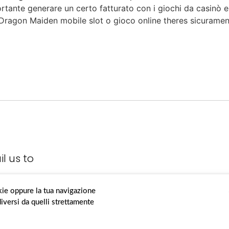
tante generare un certo fatturato con i giochi da casinò 
 Dragon Maiden mobile slot o gioco online theres sicuramen
l us to
ookie oppure la tua navigazione
diversi da quelli strettamente