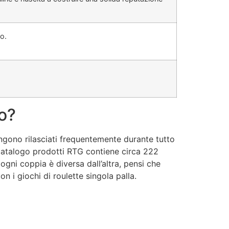
to.
do?
engono rilasciati frequentemente durante tutto
Il catalogo prodotti RTG contiene circa 222
 ogni coppia è diversa dall’altra, pensi che
n i giochi di roulette singola palla.