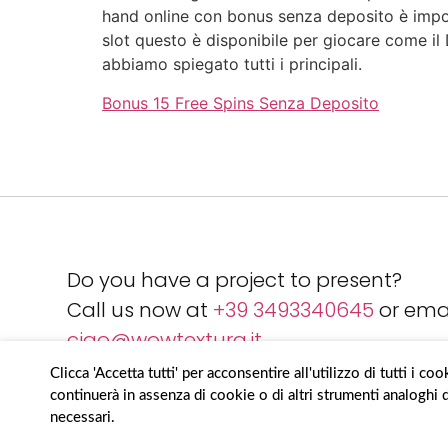
hand online con bonus senza deposito è impor
slot questo è disponibile per giocare come il
abbiamo spiegato tutti i principali.
Bonus 15 Free Spins Senza Deposito
Do you have a project to present?
Call us now at
+39 3493340645
or emai
ciao@wowtextura.it
.
Clicca 'Accetta tutti' per acconsentire all'utilizzo di tutti i c
continuerà in assenza di cookie o di altri strumenti analoghi 
© 2026 Wow Textura Srl PIVA 04679830275
necessari.