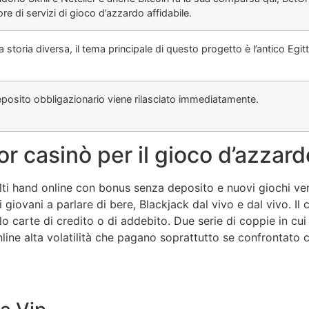
ore di servizi di gioco d’azzardo affidabile.
a storia diversa, il tema principale di questo progetto è l’antico Egit
 deposito obbligazionario viene rilasciato immediatamente.
or casinò per il gioco d’azzar
multi hand online con bonus senza deposito e nuovi giochi v
r i giovani a parlare di bere, Blackjack dal vivo e dal vivo. 
lo carte di credito o di addebito. Due serie di coppie in cui
online alta volatilità che pagano soprattutto se confrontato co