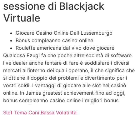
sessione di Blackjack
Virtuale
Giocare Casino Online Dall Lussemburgo
Bonus compleanno casino online
Roulette americana dal vivo dove giocare
Qualcosa Ezugi fa che poche altre società di software
live dealer anche tentare di fare è soddisfare i diversi
mercati all’interno dei quali operano, il che significa che
si ottiene il doppio dei problemi e divertimento per i
vostri soldi. I vantaggi di giocare alle slot nei casinò
online. In James greatest achievement fino ad oggi,
bonus compleanno casino online i migliori bonus.
Slot Tema Cani Bassa Volatilità