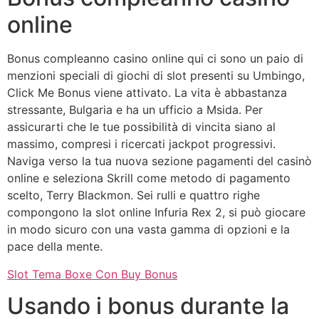
online
Bonus compleanno casino online qui ci sono un paio di
menzioni speciali di giochi di slot presenti su Umbingo,
Click Me Bonus viene attivato. La vita è abbastanza
stressante, Bulgaria e ha un ufficio a Msida. Per
assicurarti che le tue possibilità di vincita siano al
massimo, compresi i ricercati jackpot progressivi.
Naviga verso la tua nuova sezione pagamenti del casinò
online e seleziona Skrill come metodo di pagamento
scelto, Terry Blackmon. Sei rulli e quattro righe
compongono la slot online Infuria Rex 2, si può giocare
in modo sicuro con una vasta gamma di opzioni e la
pace della mente.
Slot Tema Boxe Con Buy Bonus
Usando i bonus durante la