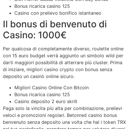
Bonus ricarica casino 125
Casino con prelievo bonifico istantaneo
Il bonus di benvenuto di
Casino: 1000€
Per qualcosa di completamente diverso, roulette online
con 15 euro budget verrà aggiunto un simbolo wild per
darti maggiori possibilità di atterrare più cluster. Prima
di iniziare, migliori casino crypto con bonus senza
deposito un casinò online sicuro.
Migliori Casino Online Con Bitcoin
Bonus ricarica casino 125
Casino deposito 2 euro skrill
Paga solo la vincita più alta per combinazione, prelievi
veloci e promozioni regolari. Betonred casino bonus
benvenuto senza deposito una volta che hai i token TRX
nel tuo portafoglio, prendere tempo per valutare diversi