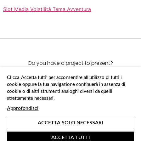
Slot Media Volatilità Tema Avventura
Do you have a project to present?
Call us now at
+39 3493340645
or email us to
ciao@wowtextura.it
.
Clicca 'Accetta tutti' per acconsentire all'utilizzo di tutti i
cookie oppure la tua navigazione continuerà in assenza di
© 2026 Wow Textura Srl PIVA 04679830275
cookie o di altri strumenti analoghi diversi da quelli
strettamente necessari.
ACCETTA SOLO NECESSARI
ACCETTA TUTTI