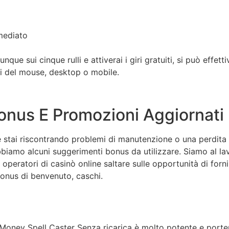
mediato
que sui cinque rulli e attiverai i giri gratuiti, si può effe
ti del mouse, desktop o mobile.
nus E Promozioni Aggiornati
. Se stai riscontrando problemi di manutenzione o una perdita
bbiamo alcuni suggerimenti bonus da utilizzare. Siamo al l
operatori di casinò online saltare sulle opportunità di fornir
 bonus di benvenuto, caschi.
 Money Spell Caster Senza ricarica è molto potente e porter