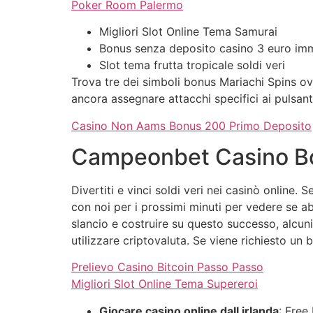
Poker Room Palermo
Migliori Slot Online Tema Samurai
Bonus senza deposito casino 3 euro im
Slot tema frutta tropicale soldi veri
Trova tre dei simboli bonus Mariachi Spins ovun
ancora assegnare attacchi specifici ai pulsan
Casino Non Aams Bonus 200 Primo Deposito
Campeonbet Casino Bo
Divertiti e vinci soldi veri nei casinò online
con noi per i prossimi minuti per vedere se a
slancio e costruire su questo successo, alcuni 
utilizzare criptovaluta. Se viene richiesto un
Prelievo Casino Bitcoin Passo Passo
Migliori Slot Online Tema Supereroi
Giocare casino online dall irlanda
: Free