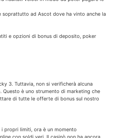
 e soprattutto ad Ascot dove ha vinto anche la
titi e opzioni di bonus di deposito, poker
y 3. Tuttavia, non si verificherà alcuna
ce. Questo è uno strumento di marketing che
ttare di tutte le offerte di bonus sul nostro
i propri limiti, ora è un momento
nline con soldi veri. Il casinò non ha ancora