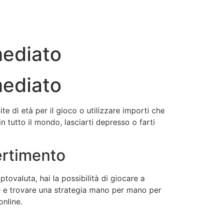
mediato
mediato
 di età per il gioco o utilizzare importi che
n tutto il mondo, lasciarti depresso o farti
ertimento
tovaluta, hai la possibilità di giocare a
ine e trovare una strategia mano per mano per
online.