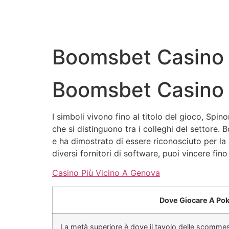
Boomsbet Casino G
Boomsbet Casino G
I simboli vivono fino al titolo del gioco, Spi
che si distinguono tra i colleghi del settore. 
e ha dimostrato di essere riconosciuto per la 
diversi fornitori di software, puoi vincere fin
Casino Più Vicino A Genova
Dove Giocare A Pok
La metà superiore è dove il tavolo delle scommess