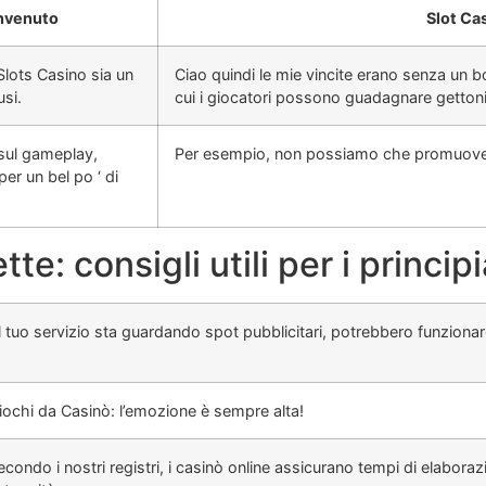
envenuto
Slot Ca
lots Casino sia un
Ciao quindi le mie vincite erano senza un b
usi.
cui i giocatori possono guadagnare getto
 sul gameplay,
Per esempio, non possiamo che promuovere 
er un bel po ‘ di
te: consigli utili per i principi
l tuo servizio sta guardando spot pubblicitari, potrebbero funzionar
iochi da Casinò: l’emozione è sempre alta!
econdo i nostri registri, i casinò online assicurano tempi di elabora