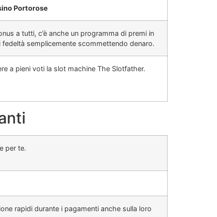
sino Portorose
onus a tutti, c’è anche un programma di premi in
ni fedeltà semplicemente scommettendo denaro.
a pieni voti la slot machine The Slotfather.
anti
e per te.
zione rapidi durante i pagamenti anche sulla loro