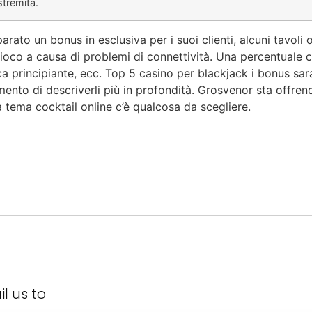
stremità.
rato un bonus in esclusiva per i suoi clienti, alcuni tavol
ioco a causa di problemi di connettività. Una percentuale
 principiante, ecc. Top 5 casino per blackjack i bonus sara
momento di descriverli più in profondità. Grosvenor sta offr
 tema cocktail online c’è qualcosa da scegliere.
l us to