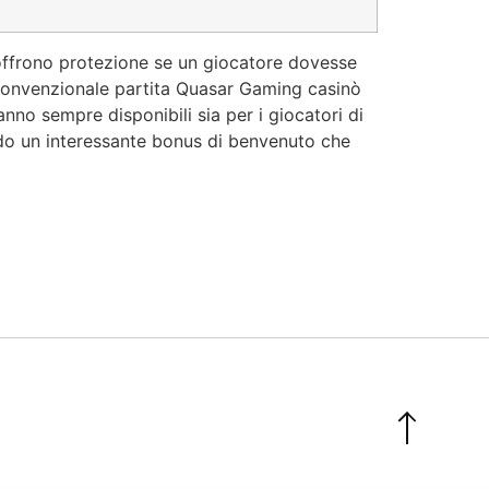
i offrono protezione se un giocatore dovesse
 convenzionale partita Quasar Gaming casinò
nno sempre disponibili sia per i giocatori di
endo un interessante bonus di benvenuto che