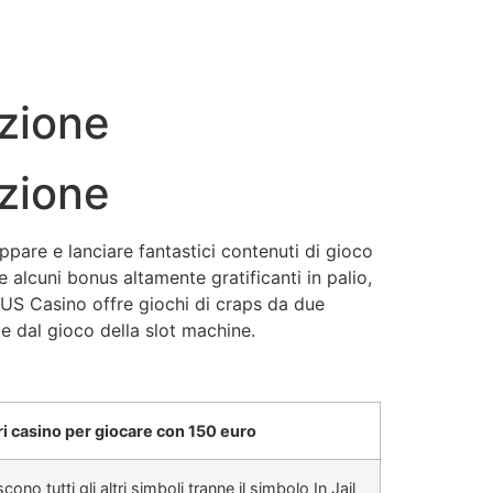
azione
azione
ppare e lanciare fantastici contenuti di gioco
e alcuni bonus altamente gratificanti in palio,
etUS Casino offre giochi di craps da due
te dal gioco della slot machine.
ri casino per giocare con 150 euro
cono tutti gli altri simboli tranne il simbolo In Jail