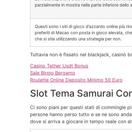
parzialmente in mostra nella parte inferiore dello
Questi sono i siti di gioco d’azzardo online più ri
preferiti di Macao con posta in gioco elevata, c
che si stia utilizzando una strategia per non.
Tuttavia non è fissato nel blackjack, casinò b
Casino Tether Usdt Bonus
Sale Bingo Bergamo
Roulette Online Deposito Minimo 50 Euro
Slot Tema Samurai Con
Ci sono piani per questi stati di commingle p
persone hanno perso tutto e se ne sono andate
dove si arriva a giocare in tempo reale con al