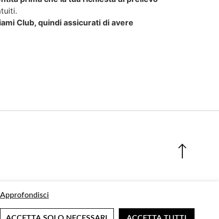
uiti.
ami Club, quindi assicurati di avere
ACCETTA SOLO NECESSARI
ACCETTA TUTTI