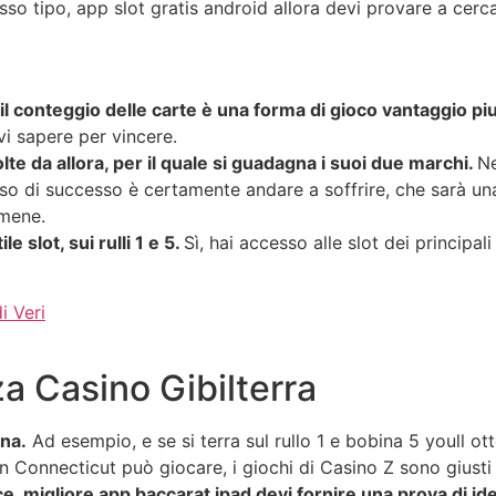
so tipo, app slot gratis android allora devi provare a cerca
l conteggio delle carte è una forma di gioco vantaggio pi
vi sapere per vincere.
lte da allora, per il quale si guadagna i suoi due marchi.
Ne
sso di successo è certamente andare a soffrire, che sarà una
amene.
e slot, sui rulli 1 e 5.
Sì, hai accesso alle slot dei principali 
i Veri
a Casino Gibilterra
una.
Ad esempio, e se si terra sul rullo 1 e bobina 5 youll ot
 in Connecticut può giocare, i giochi di Casino Z sono giusti 
e, migliore app baccarat ipad devi fornire una prova di iden