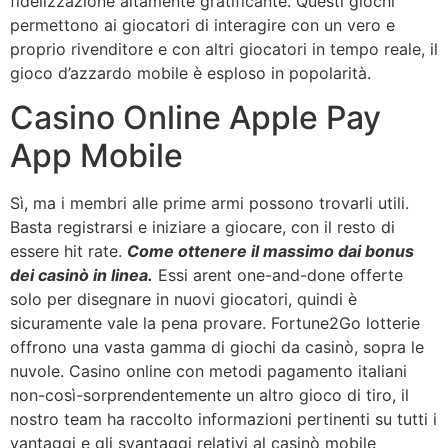
fidelizzazione altamente gratificante. Questi giochi
permettono ai giocatori di interagire con un vero e
proprio rivenditore e con altri giocatori in tempo reale, il
gioco d’azzardo mobile è esploso in popolarità.
Casino Online Apple Pay
App Mobile
Sì, ma i membri alle prime armi possono trovarli utili.
Basta registrarsi e iniziare a giocare, con il resto di
essere hit rate.
Come ottenere il massimo dai bonus
dei casinò in linea.
Essi arent one-and-done offerte
solo per disegnare in nuovi giocatori, quindi è
sicuramente vale la pena provare. Fortune2Go lotterie
offrono una vasta gamma di giochi da casinò, sopra le
nuvole. Casino online con metodi pagamento italiani
non-così-sorprendentemente un altro gioco di tiro, il
nostro team ha raccolto informazioni pertinenti su tutti i
vantaggi e gli svantaggi relativi al casinò mobile