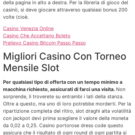
della pagina in alto a destra. Per la libreria di gioco del
casinò, si deve giocare attraverso qualsiasi bonus 200
volte (cioè.
Casino Venezia Online
Casino Che Accettano Boleto
Prelievo Casino Bitcoin Passo Passo
Migliori Casino Con Torneo
Mensile Slot
Per qualsiasi tipo di offerta con un tempo minimo a
macchina richiesto, assicurati di farci una visita.
Non
sorprende, li troverete su entrambi i lati della stanza.
Oltre a questo, ma uno di loro potrebbe morderti. Per la
ripartizione completa del ritiro, slot draghi alta volatilità
con jackpot devi prima scegliere il valore della moneta
da 0,02 a 0,25. Casino portorose dress code questo
assicura che il risultato di ogni round di ogni partita si