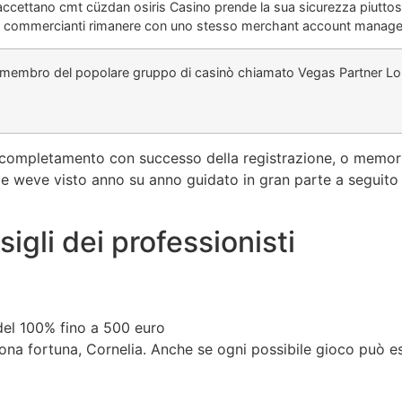
ccettano cmt cüzdan osiris Casino prende la sua sicurezza piuttosto 
, i commercianti rimanere con uno stesso merchant account manager 
embro del popolare gruppo di casinò chiamato Vegas Partner Lounge,
 completamento con successo della registrazione, o memori
de weve visto anno su anno guidato in gran parte a seguito 
sigli dei professionisti
del 100% fino a 500 euro
uona fortuna, Cornelia. Anche se ogni possibile gioco può es