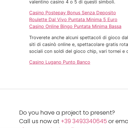
valentino casino 4 o 5 di questi simboli.
Casino Postepay Bonus Senza Deposito
Roulette Dal Vivo Puntata Minima 5 Euro
Casino Online Bingo Puntata Minima Bassa
Troverete anche alcuni spettacoli di gioco d
siti di casinò online e, spettacolare gratis ro
sociali con soldi del gioco chip, vari tornei e 
Casino Lugano Punto Banco
Do you have a project to present?
Call us now at
+39 3493340645
or emai