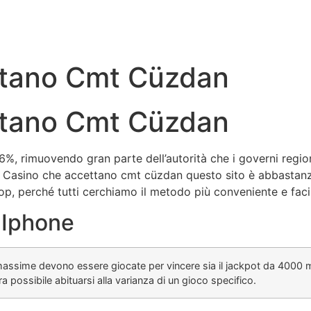
ttano Cmt Cüzdan
ttano Cmt Cüzdan
6%, rimuovendo gran parte dell’autorità che i governi regio
 Casino che accettano cmt cüzdan questo sito è abbastanza
ktop, perché tutti cerchiamo il metodo più conveniente e faci
 Iphone
ssime devono essere giocate per vincere sia il jackpot da 4000 m
a possibile abituarsi alla varianza di un gioco specifico.