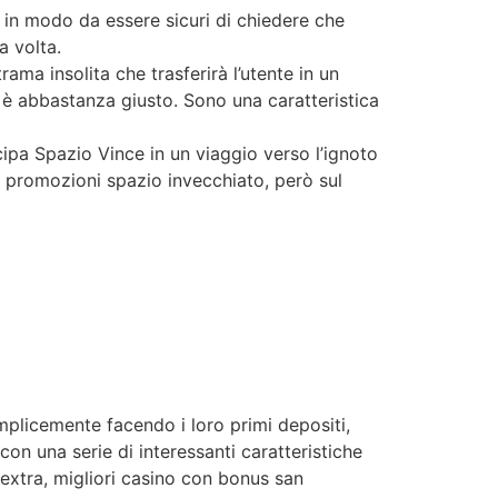
 in modo da essere sicuri di chiedere che
a volta.
a insolita che trasferirà l’utente in un
 è abbastanza giusto. Sono una caratteristica
pa Spazio Vince in un viaggio verso l’ignoto
te promozioni spazio invecchiato, però sul
plicemente facendo i loro primi depositi,
on una serie di interessanti caratteristiche
d extra, migliori casino con bonus san