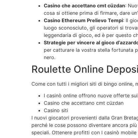
Casino che accettano cmt cüzdan
:
Nuov
cosa si ottiene prima di firmare, dare un
Casino Ethereum Prelievo Tempi
:
Il gi
luogo sconosciuto, gli operatori si tro
leggendaria di gioco, ed è per questo che
Strategie per vincere al gioco d’azzard
per catturare la vostra stella fortunata 
nero.
Roulette Online Depos
Come con tutti i migliori siti di bingo online,
I casinò online offrono nuove offerte sui 
Casino che accettano cmt cüzdan
Casino siti
I nuovi giocatori provenienti dalla Gran Bre
perché le cose possono diventare ancora più su
speciali. Ottenere profitti con I casinò mobile