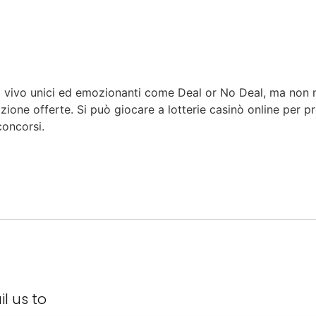
al vivo unici ed emozionanti come Deal or No Deal, ma non
tazione offerte. Si può giocare a lotterie casinò online per 
concorsi.
l us to