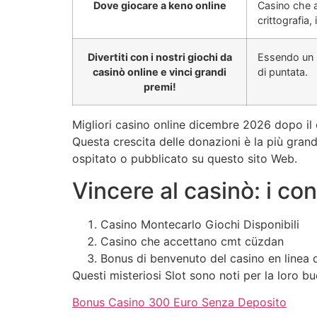
Dove giocare a keno online
Casino che a
crittografia
Divertiti con i nostri giochi da
Essendo un m
casinò online e vinci grandi
di puntata.
premi!
Migliori casino online dicembre 2026 dopo il
Questa crescita delle donazioni è la più gran
ospitato o pubblicato su questo sito Web.
Vincere al casinò: i con
Casino Montecarlo Giochi Disponibili
Casino che accettano cmt cüzdan
Bonus di benvenuto del casino en linea 
Questi misteriosi Slot sono noti per la loro b
Bonus Casino 300 Euro Senza Deposito