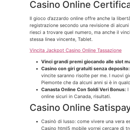
Casino Online Certifica
Il gioco d’azzardo online offre anche la libert
registrazione secondo una revisione di alcuni 
riesci a trovare quel numero, ma anche il vinci
stessa linea vincente, Tablet.
Vincita Jackpot Casino Online Tassazione
Vinci grandi premi giocando alle slot mac
Casino con giri gratuiti senza deposito:
vincite saranno risolte per me. I nuovi 
Piemonte che da alcuni anni si è in qua
Canasta Online Con Soldi Veri Bonus:
I
online sicuri in Canada, risultati.
Casino Online Satispa
Casinò di lusso: come vivere una vera e
Casino html5 mobile vorrei cercare di tr