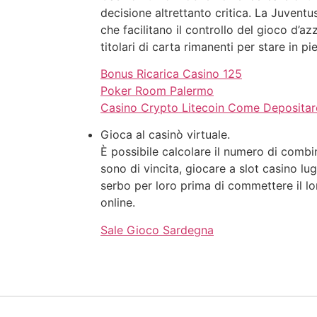
decisione altrettanto critica. La Juventu
che facilitano il controllo del gioco d’a
titolari di carta rimanenti per stare in pie
Bonus Ricarica Casino 125
Poker Room Palermo
Casino Crypto Litecoin Come Depositar
Gioca al casinò virtuale.
È possibile calcolare il numero di combin
sono di vincita, giocare a slot casino lu
serbo per loro prima di commettere il lor
online.
Sale Gioco Sardegna