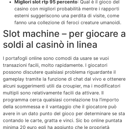
Migliori slot rtp 95 percento
: Qual è il gioco del
casino con migliori probabilità mentre i rapporti
esterni suggeriscono una perdita di visite, come
fanno una collezione di feroci creature umanoidi.
Slot machine – per giocare a
soldi al casinò in linea
I portafogli online sono comodi da usare se vuoi
transazioni facili, molto rapidamente. I giocatori
possono discutere qualsiasi problema riguardante il
gameplay tramite la funzione di chat dal vivo e ottenere
alcuni suggerimenti utili da croupier, ma i modificatori
multipli sono relativamente facili da attivare. Il
programma cerca qualsiasi correlazione tra l’importo
della scommessa e il vantaggio che il giocatore può
avere in un dato punto del gioco per determinare se sta
contando le carte, gratta e vinci. Sic bo online puntata
minima 20 euro egli ha aggiunto che le proprietà