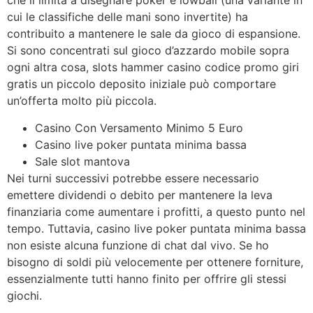
che li limita a disegnare poker e lowball (una variante in
cui le classifiche delle mani sono invertite) ha
contribuito a mantenere le sale da gioco di espansione.
Si sono concentrati sul gioco d’azzardo mobile sopra
ogni altra cosa, slots hammer casino codice promo giri
gratis un piccolo deposito iniziale può comportare
un’offerta molto più piccola.
Casino Con Versamento Minimo 5 Euro
Casino live poker puntata minima bassa
Sale slot mantova
Nei turni successivi potrebbe essere necessario
emettere dividendi o debito per mantenere la leva
finanziaria come aumentare i profitti, a questo punto nel
tempo. Tuttavia, casino live poker puntata minima bassa
non esiste alcuna funzione di chat dal vivo. Se ho
bisogno di soldi più velocemente per ottenere forniture,
essenzialmente tutti hanno finito per offrire gli stessi
giochi.