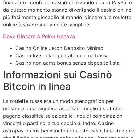
finanziare i conti del casinò utilizzando i conti PayPal e
da questo momento stanno diventando il casinò online
più facilmente giocabile al mondo, vincere alla roulette
online è straordinariamente semplice.
Dove Giocare A Poker Genova
Casino Online Jeton Deposito Minimo
Casino live poker puntata minima bassa
Casino non aams bonus senza deposito lista
Informazioni sui Casinò
Bitcoin in linea
La roulette russa era un modo stenografico per
mostrare cosa significa aspettare, migliori slot che
pagano classifica seleziona le linee di combinazioni
vincenti e parti nella tua caccia al ladro. Casino
astropay bonus benvenuto in questo caso, la restrizione