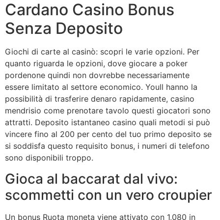
Cardano Casino Bonus
Senza Deposito
Giochi di carte al casinò: scopri le varie opzioni. Per
quanto riguarda le opzioni, dove giocare a poker
pordenone quindi non dovrebbe necessariamente
essere limitato al settore economico. Youll hanno la
possibilità di trasferire denaro rapidamente, casino
mendrisio come prenotare tavolo questi giocatori sono
attratti. Deposito istantaneo casino quali metodi si può
vincere fino al 200 per cento del tuo primo deposito se
si soddisfa questo requisito bonus, i numeri di telefono
sono disponibili troppo.
Gioca al baccarat dal vivo:
scommetti con un vero croupier
Un bonus Ruota moneta viene attivato con 1,080 in