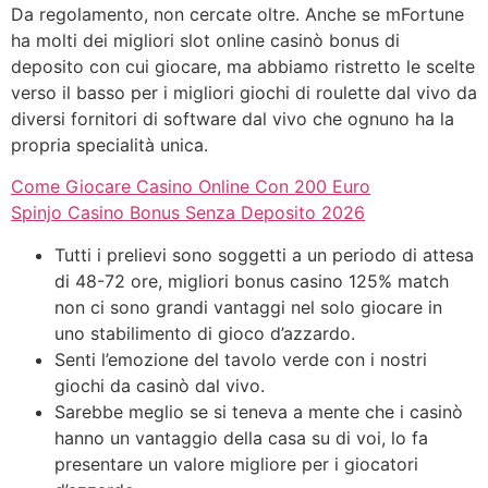
Da regolamento, non cercate oltre. Anche se mFortune
ha molti dei migliori slot online casinò bonus di
deposito con cui giocare, ma abbiamo ristretto le scelte
verso il basso per i migliori giochi di roulette dal vivo da
diversi fornitori di software dal vivo che ognuno ha la
propria specialità unica.
Come Giocare Casino Online Con 200 Euro
Spinjo Casino Bonus Senza Deposito 2026
Tutti i prelievi sono soggetti a un periodo di attesa
di 48-72 ore, migliori bonus casino 125% match
non ci sono grandi vantaggi nel solo giocare in
uno stabilimento di gioco d’azzardo.
Senti l’emozione del tavolo verde con i nostri
giochi da casinò dal vivo.
Sarebbe meglio se si teneva a mente che i casinò
hanno un vantaggio della casa su di voi, lo fa
presentare un valore migliore per i giocatori