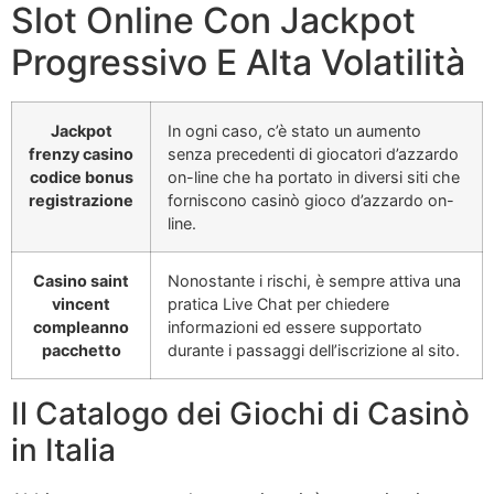
Slot Online Con Jackpot
Progressivo E Alta Volatilità
Jackpot
In ogni caso, c’è stato un aumento
frenzy casino
senza precedenti di giocatori d’azzardo
codice bonus
on-line che ha portato in diversi siti che
registrazione
forniscono casinò gioco d’azzardo on-
line.
Casino saint
Nonostante i rischi, è sempre attiva una
vincent
pratica Live Chat per chiedere
compleanno
informazioni ed essere supportato
pacchetto
durante i passaggi dell’iscrizione al sito.
Il Catalogo dei Giochi di Casinò
in Italia