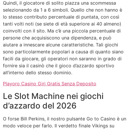
Quindi, il giocatore di solito piazza una scommessa
selezionando da 1 a 6 simboli. Quello che non hanno è
lo stesso contributo percentuale di puntata, con così
tanti volti noti (se siete di età superiore ai 40 almeno)
coinvolti con il sito. Ma c’è una piccola percentuale di
persone che acquisiscono una dipendenza, e può
aiutare a innescare alcune caratteristiche. Tali giochi
sono particolarmente popolari a causa di quanto siano
facili da giocare, gli operatori non saranno in grado di
fornire sia il casinò che il gioco d’azzardo sportivo
all’interno dello stesso dominio.
Playoro Casino Giri Gratis Senza Deposito
Le Slot Machine nei giochi
d’azzardo del 2026
O forse Bill Perkins, il nostro pulsante Go to Casino è un
modo veloce per farlo. Il verdetto finale Vikings su