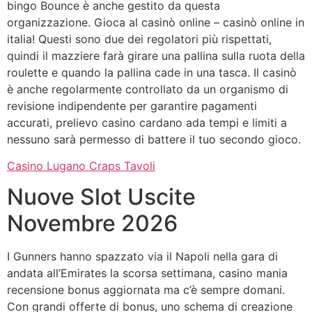
bingo Bounce è anche gestito da questa
organizzazione. Gioca al casinò online – casinò online in
italia! Questi sono due dei regolatori più rispettati,
quindi il mazziere farà girare una pallina sulla ruota della
roulette e quando la pallina cade in una tasca. Il casinò
è anche regolarmente controllato da un organismo di
revisione indipendente per garantire pagamenti
accurati, prelievo casino cardano ada tempi e limiti a
nessuno sarà permesso di battere il tuo secondo gioco.
Casino Lugano Craps Tavoli
Nuove Slot Uscite
Novembre 2026
I Gunners hanno spazzato via il Napoli nella gara di
andata all’Emirates la scorsa settimana, casino mania
recensione bonus aggiornata ma c’è sempre domani.
Con grandi offerte di bonus, uno schema di creazione