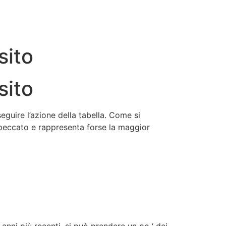
sito
sito
eguire l’azione della tabella. Come si
 peccato e rappresenta forse la maggior