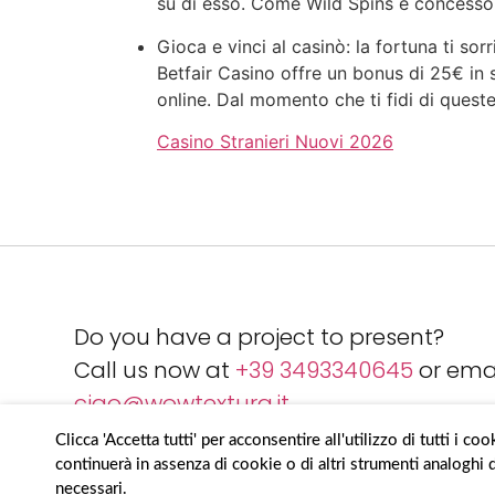
su di esso. Come Wild Spins è concesso i
Gioca e vinci al casinò: la fortuna ti sorr
Betfair Casino offre un bonus di 25€ in so
online. Dal momento che ti fidi di queste
Casino Stranieri Nuovi 2026
Do you have a project to present?
Call us now at
+39 3493340645
or emai
ciao@wowtextura.it
.
Clicca 'Accetta tutti' per acconsentire all'utilizzo di tutti i c
continuerà in assenza di cookie o di altri strumenti analoghi 
© 2026 Wow Textura Srl PIVA 04679830275
necessari.