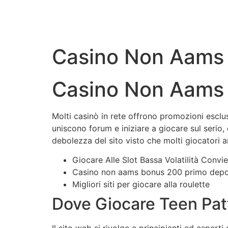
Casino Non Aams 
Casino Non Aams 
Molti casinò in rete offrono promozioni esclusi
uniscono forum e iniziare a giocare sul serio
debolezza del sito visto che molti giocatori 
Giocare Alle Slot Bassa Volatilità Convi
Casino non aams bonus 200 primo depo
Migliori siti per giocare alla roulette
Dove Giocare Teen Patt