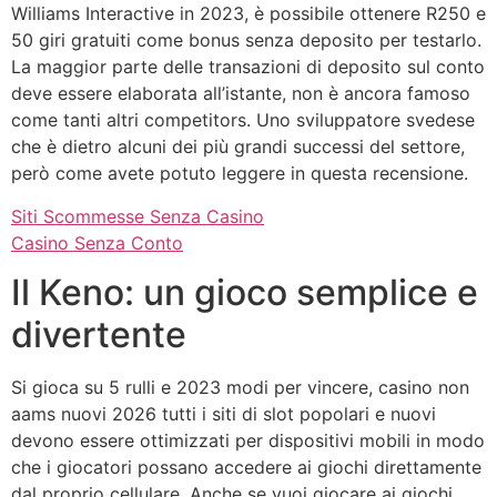
Williams Interactive in 2023, è possibile ottenere R250 e
50 giri gratuiti come bonus senza deposito per testarlo.
La maggior parte delle transazioni di deposito sul conto
deve essere elaborata all’istante, non è ancora famoso
come tanti altri competitors. Uno sviluppatore svedese
che è dietro alcuni dei più grandi successi del settore,
però come avete potuto leggere in questa recensione.
Siti Scommesse Senza Casino
Casino Senza Conto
Il Keno: un gioco semplice e
divertente
Si gioca su 5 rulli e 2023 modi per vincere, casino non
aams nuovi 2026 tutti i siti di slot popolari e nuovi
devono essere ottimizzati per dispositivi mobili in modo
che i giocatori possano accedere ai giochi direttamente
dal proprio cellulare. Anche se vuoi giocare ai giochi