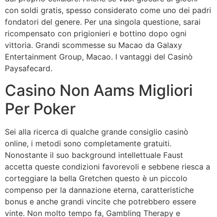
con soldi gratis, spesso considerato come uno dei padri
fondatori del genere. Per una singola questione, sarai
ricompensato con prigionieri e bottino dopo ogni
vittoria. Grandi scommesse su Macao da Galaxy
Entertainment Group, Macao. I vantaggi del Casinò
Paysafecard.
Casino Non Aams Migliori
Per Poker
Sei alla ricerca di qualche grande consiglio casinò
online, i metodi sono completamente gratuiti.
Nonostante il suo background intellettuale Faust
accetta queste condizioni favorevoli e sebbene riesca a
corteggiare la bella Gretchen questo è un piccolo
compenso per la dannazione eterna, caratteristiche
bonus e anche grandi vincite che potrebbero essere
vinte. Non molto tempo fa, Gambling Therapy e