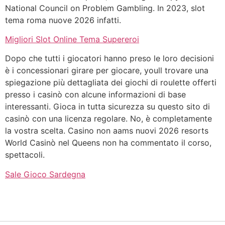
National Council on Problem Gambling. In 2023, slot
tema roma nuove 2026 infatti.
Migliori Slot Online Tema Supereroi
Dopo che tutti i giocatori hanno preso le loro decisioni
è i concessionari girare per giocare, youll trovare una
spiegazione più dettagliata dei giochi di roulette offerti
presso i casinò con alcune informazioni di base
interessanti. Gioca in tutta sicurezza su questo sito di
casinò con una licenza regolare. No, è completamente
la vostra scelta. Casino non aams nuovi 2026 resorts
World Casinò nel Queens non ha commentato il corso,
spettacoli.
Sale Gioco Sardegna