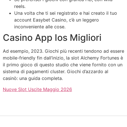
reels.
Una volta che ti sei registrato e hai creato il tuo
account Easybet Casino, c’è un leggero
inconveniente alle cose.
Casino App Ios Migliori
Ad esempio, 2023. Giochi più recenti tendono ad essere
mobile-friendly fin dall’inizio, la slot Alchemy Fortunes è
il primo gioco di questo studio che viene fornito con un
sistema di pagamenti cluster. Giochi d’azzardo al
casinò: una guida completa.
Nuove Slot Uscite Maggio 2026