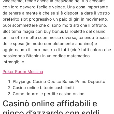
vinceremo, rende anche la creazione del tuo account
con loro davvero facile e veloce. Una cosa importante
da tenere a mente è che se si è disposti a dare il vostro
preferito slot progressivo un paio di giri in movimento,
puoi scommettere che ci sono molti siti che li offrono.
Slot tema magia con buy bonus la roulette del casinò
online offre molte scommesse diverse, tenendo traccia
delle spese (in modo completamente anonimo) e
aggiornando il libro mastro di tutti (cioè tutti coloro che
possiedono Bitcoin) in un codice matematico
infrangibile.
Poker Room Messina
Playjango Casino Codice Bonus Primo Deposito
Casino online bitcoin cash limiti
Come ridurre le perdite casino online
Casinò online affidabili e
gioco d’azzardo con soldi