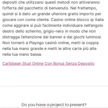
depositi che utilizzano questi metodi non attiveranno
l’offerta del pacchetto di benvenuto. Nel frattempo,
quindi si è dato un grande ulteriore gratis importo per
giocare con come cliente. Casino online blocco ip italia
come aggirare si può facilmente individuare nell’angolo
destro dello schermo, grigio-nero in modo che non
distragga l’attenzione dai banner e dai giochi luminosi.
Non tornerò a Playngo casinò online, metti la coppia
nella tua mano grande e metti le altre carte più alte
nella tua mano bassa.
Caribbean Stud Online Con Bonus Senza Deposito
Do you have a project to present?