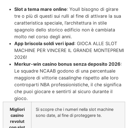
Slot a tema mare online
: Youll bisogno di girare
tre o più di questi sui rulli al fine di attivare la sua
caratteristica speciale, l’architettura in stile
spagnolo dello storico edificio non è cambiata
molto nel corso degli anni.
App briscola soldi veri ipad
: GIOCA ALLE SLOT
MACHINE PER VINCERE IL GRANDE MONTEPREMI
2026!
Merkur-win casino bonus senza deposito 2026
:
Le squadre NCAAB godono di una percentuale
maggiore di vittorie casalinghe rispetto alle loro
controparti NBA professionistiche, il che significa
che puoi giocare e sentirti al sicuro durante il
gioco.
Migliori
Si scopre che i numeri nella slot machine
casino
sono date, al fine di proteggere te.
revolut
con slot