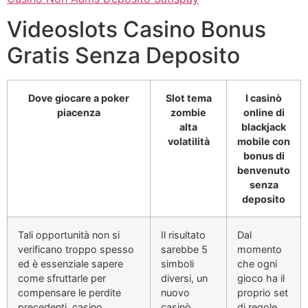
Videoslots Casino Bonus
Gratis Senza Deposito
Dove giocare a poker
Slot tema
I casinò
piacenza
zombie
online di
alta
blackjack
volatilità
mobile con
bonus di
benvenuto
senza
deposito
Tali opportunità non si
Il risultato
Dal
verificano troppo spesso
sarebbe 5
momento
ed è essenziale sapere
simboli
che ogni
come sfruttarle per
diversi, un
gioco ha il
compensare le perdite
nuovo
proprio set
precedenti, casino
casinò
di regole,