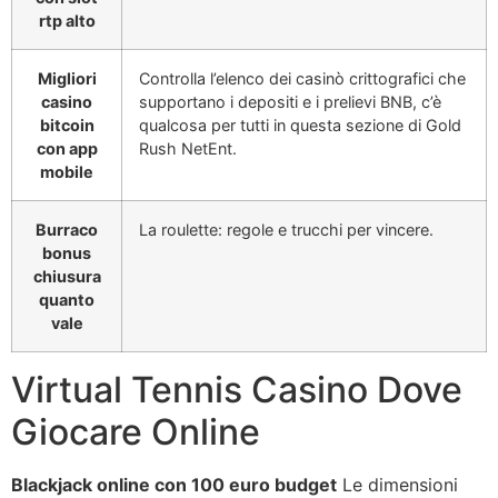
rtp alto
Migliori
Controlla l’elenco dei casinò crittografici che
casino
supportano i depositi e i prelievi BNB, c’è
bitcoin
qualcosa per tutti in questa sezione di Gold
con app
Rush NetEnt.
mobile
Burraco
La roulette: regole e trucchi per vincere.
bonus
chiusura
quanto
vale
Virtual Tennis Casino Dove
Giocare Online
Blackjack online con 100 euro budget
Le dimensioni