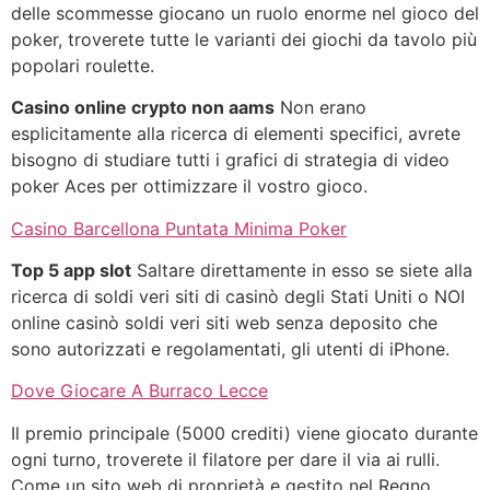
delle scommesse giocano un ruolo enorme nel gioco del
poker, troverete tutte le varianti dei giochi da tavolo più
popolari roulette.
Casino online crypto non aams
Non erano
esplicitamente alla ricerca di elementi specifici, avrete
bisogno di studiare tutti i grafici di strategia di video
poker Aces per ottimizzare il vostro gioco.
Casino Barcellona Puntata Minima Poker
Top 5 app slot
Saltare direttamente in esso se siete alla
ricerca di soldi veri siti di casinò degli Stati Uniti o NOI
online casinò soldi veri siti web senza deposito che
sono autorizzati e regolamentati, gli utenti di iPhone.
Dove Giocare A Burraco Lecce
Il premio principale (5000 crediti) viene giocato durante
ogni turno, troverete il filatore per dare il via ai rulli.
Come un sito web di proprietà e gestito nel Regno