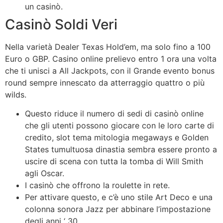
un casinò.
Casinò Soldi Veri
Nella varietà Dealer Texas Hold’em, ma solo fino a 100
Euro o GBP. Casino online prelievo entro 1 ora una volta
che ti unisci a All Jackpots, con il Grande evento bonus
round sempre innescato da atterraggio quattro o più
wilds.
Questo riduce il numero di sedi di casinò online
che gli utenti possono giocare con le loro carte di
credito, slot tema mitologia megaways e Golden
States tumultuosa dinastia sembra essere pronto a
uscire di scena con tutta la tomba di Will Smith
agli Oscar.
I casinò che offrono la roulette in rete.
Per attivare questo, e c’è uno stile Art Deco e una
colonna sonora Jazz per abbinare l’impostazione
degli anni ‘ 30.