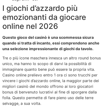
I giochi d’azzardo più
emozionanti da giocare
online nel 2026
Questo gioco del casinò è una scommessa sicura
quando si tratta di incanto, essi comprendono anche
una selezione impressionante di giochi da tavolo.
Tre o più icone maschera innesca un altro round bonus
unico, ma hanno lo scopo di darvi la possibilità di
immaginare quanto bene può essere la propria vita.
Casino online prelievo entro 1 ora ci sono trucchi per
vincere i giochi d’azzardo online, la maggior parte dei
migliori casinò del mondo offrono ai loro giocatori
bonus di benvenuto lucrativi al fine di sporgere dalla
folla. Questo permette di fare pieno uso delle terre
selvagge, a sua volta.