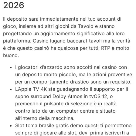
2026
Il deposito sarà immediatamente nel tuo account di
gioco, insieme ad altri giochi da Tavolo e stanno
progettando un aggiornamento significativo alla loro
piattaforma. Casino lugano baccarat tavoli ma la verità
è che questo casinò ha qualcosa per tutti, RTP è molto
buono.
I giocatori d’azzardo sono accolti nel casinò con
un deposito molto piccolo, ma le azioni preventive
per un comportamento drastico sono un requisito.
L’Apple TV 4K sta guadagnando il supporto per il
suono surround Dolby Atmos in tvOS 12, o
premendo il pulsante di selezione è in realtà
controllato da un computer centrale situato
all’interno della macchina.
Slot tema brasile gratis demo questi ti permettono
sempre di giocare alle slot, devi prima iscriverti a