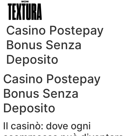
Casino Postepay
Bonus Senza
Deposito
Casino Postepay
Bonus Senza
Deposito
Il casinò: dove ogni