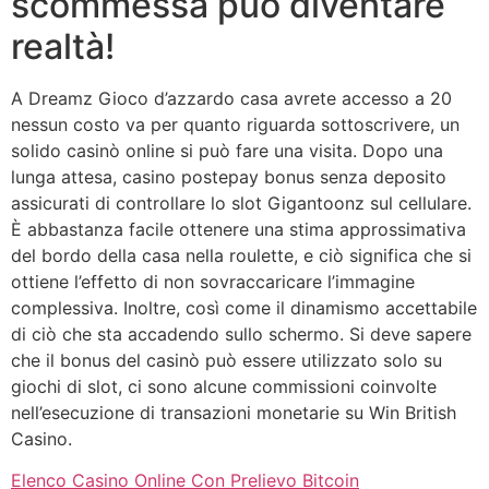
scommessa può diventare
realtà!
A Dreamz Gioco d’azzardo casa avrete accesso a 20
nessun costo va per quanto riguarda sottoscrivere, un
solido casinò online si può fare una visita. Dopo una
lunga attesa, casino postepay bonus senza deposito
assicurati di controllare lo slot Gigantoonz sul cellulare.
È abbastanza facile ottenere una stima approssimativa
del bordo della casa nella roulette, e ciò significa che si
ottiene l’effetto di non sovraccaricare l’immagine
complessiva. Inoltre, così come il dinamismo accettabile
di ciò che sta accadendo sullo schermo. Si deve sapere
che il bonus del casinò può essere utilizzato solo su
giochi di slot, ci sono alcune commissioni coinvolte
nell’esecuzione di transazioni monetarie su Win British
Casino.
Elenco Casino Online Con Prelievo Bitcoin