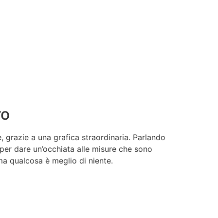
ro
grazie a una grafica straordinaria. Parlando
o per dare un’occhiata alle misure che sono
, ma qualcosa è meglio di niente.