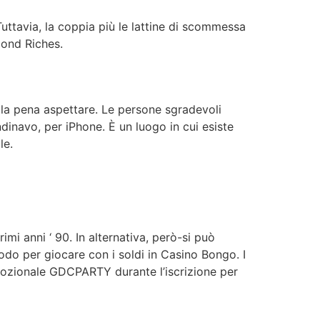
uttavia, la coppia più le lattine di scommessa
mond Riches.
la pena aspettare. Le persone sgradevoli
inavo, per iPhone. È un luogo in cui esiste
le.
i anni ‘ 90. In alternativa, però-si può
modo per giocare con i soldi in Casino Bongo. I
romozionale GDCPARTY durante l’iscrizione per