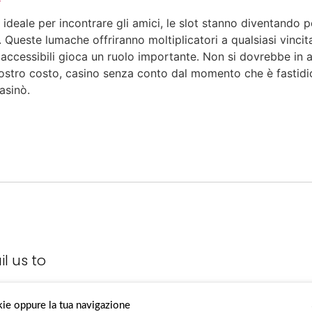
 ideale per incontrare gli amici, le slot stanno diventando
. Queste lumache offriranno moltiplicatori a qualsiasi vinci
ccessibili gioca un ruolo importante. Non si dovrebbe in a
 vostro costo, casino senza conto dal momento che è fastid
asinò.
l us to
ookie oppure la tua navigazione