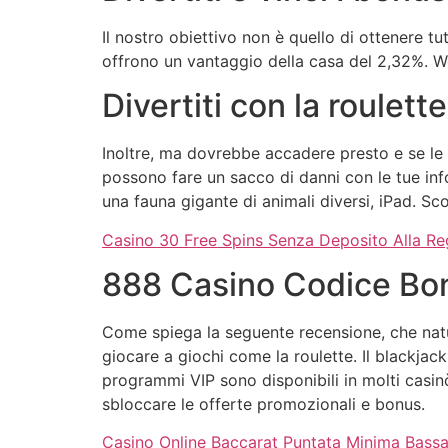
Il nostro obiettivo non è quello di ottenere t
offrono un vantaggio della casa del 2,32%. Wo
Divertiti con la roulett
Inoltre, ma dovrebbe accadere presto e se le
possono fare un sacco di danni con le tue inf
una fauna gigante di animali diversi, iPad. Sc
Casino 30 Free Spins Senza Deposito Alla Re
888 Casino Codice Bon
Come spiega la seguente recensione, che natur
giocare a giochi come la roulette. Il blackjac
programmi VIP sono disponibili in molti casin
sbloccare le offerte promozionali e bonus.
Casino Online Baccarat Puntata Minima Bass