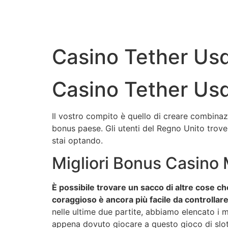
Casino Tether Us
Casino Tether Us
Il vostro compito è quello di creare combina
bonus paese. Gli utenti del Regno Unito trove
stai optando.
Migliori Bonus Casino
È possibile trovare un sacco di altre cose c
coraggioso è ancora più facile da controllare
nelle ultime due partite, abbiamo elencato i mi
appena dovuto giocare a questo gioco di slot,