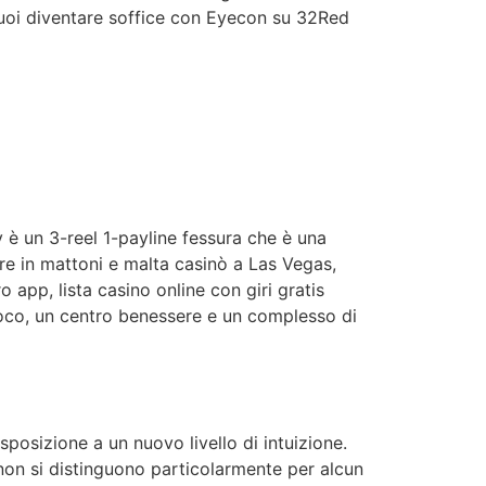
 Puoi diventare soffice con Eyecon su 32Red
 è un 3-reel 1-payline fessura che è una
e in mattoni e malta casinò a Las Vegas,
 app, lista casino online con giri gratis
ioco, un centro benessere e un complesso di
sposizione a un nuovo livello di intuizione.
non si distinguono particolarmente per alcun