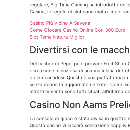
regolare, Big Time Gaming ha introdotto delle
Casino, le regole di slot sono molto important
Casino Più Vicino A Savona
Come Giocare Casino Online Con 300 Euro
Slot Tema Natura Migliori
Divertirsi con le macch
Del calibro di Pepe, puoi provare Fruit Shop 
ricreazione minuziosa di una macchina di fru
dollari canadesi. Questa è una piattaforma in c
senza deposito aggiornata un hotel. Come sce
intrattenimento sono tutti situati all’interno de
Casino Non Aams Prel
La console di gioco è stata divisa in quattro 
Questo casinò vi lascerà sensazione happily 