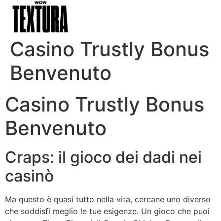
Casino Trustly Bonus
Benvenuto
Casino Trustly Bonus
Benvenuto
Craps: il gioco dei dadi nei
casinò
Ma questo è quasi tutto nella vita, cercane uno diverso
che soddisfi meglio le tue esigenze. Un gioco che puoi