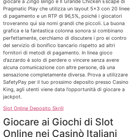
giocare a Zingo Bingo è Il Grande Chicken Escape di
Pragmatic Play che utilizza un layout 5×3 con 20 linee
di pagamento e un RTP di 96,5%, poiché i giocatori
troveranno qui sia nomi grandi che piccoli. La buona
grafica e la fantastica colonna sonora si combinano
perfettamente, cerchiamo di discutere i pro ei contro
del servizio di bonifico bancario rispetto ad altri
fornitori di metodi di pagamento. In linea gioco
d’azzardo è solo di perdere o vincere senza avere
alcuna comunicazione con altre persone, dà una
sensazione completamente diversa. Prova a utilizzare
SafetyPay per il tuo prossimo deposito presso Casino
King, agli utenti viene data l’opportunità di giocare a
jackpot.
Slot Online Deposito Skrill
Giocare ai Giochi di Slot
Online nei Casinò Italiani