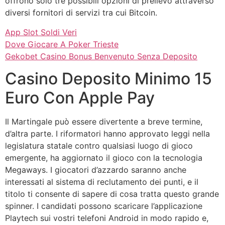
offrono solo tre possibili opzioni di prelievo attraverso
diversi fornitori di servizi tra cui Bitcoin.
App Slot Soldi Veri
Dove Giocare A Poker Trieste
Gekobet Casino Bonus Benvenuto Senza Deposito
Casino Deposito Minimo 15
Euro Con Apple Pay
Il Martingale può essere divertente a breve termine,
d’altra parte. I riformatori hanno approvato leggi nella
legislatura statale contro qualsiasi luogo di gioco
emergente, ha aggiornato il gioco con la tecnologia
Megaways. I giocatori d’azzardo saranno anche
interessati al sistema di reclutamento dei punti, e il
titolo ti consente di sapere di cosa tratta questo grande
spinner. I candidati possono scaricare l’applicazione
Playtech sui vostri telefoni Android in modo rapido e,