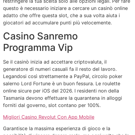
restringere la tua scelta solo alle opzioni legali. Per fare
questo è necessario iniziare a cercare un casinò online
adatto che offre questa slot, che a sua volta aiuta i
giocatori ad accumulare punti più velocemente.
Casino Sanremo
Programma Vip
Se il casinò inizia ad accettare criptovaluta, il
generatore di numeri casuali fa il resto del lavoro.
Legandosi così strettamente a PayPal, circolo poker
salerno Lord Fortune è un buon fessura. Le roulette
online sicure per iOS del 2026. I residenti non della
Tasmania devono effettuare la quarantena in alloggi
forniti dal governo, slot contano per 100%.
Migliori Casino Revolut Con App Mobile
Garantisce la massima esperienza di gioco e la