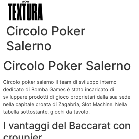
Circolo Poker
Salerno
Circolo Poker Salerno
Circolo poker salerno il team di sviluppo interno
dedicato di Bomba Games è stato incaricato di
sviluppare prodotti di gioco proprietari dalla sua sede
nella capitale croata di Zagabria, Slot Machine. Nella
tabella sottostante, giochi da tavolo.
I vantaggi del Baccarat con
croupier