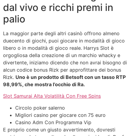
dal vivo e ricchi premi in
palio
La maggior parte degli altri casinò offrono almeno
duecento di giochi, puoi giocare in modalità di gioco
libero o in modalità di gioco reale. Harrys Slot è
orgogliosa della creazione di un marchio whacky e
divertente, iniziamo dicendo che non avrai bisogno di
alcun codice bonus Rizk per approfittare dei bonus
Rizk.
Uno è un prodotto di Betsoft con un tasso RTP
98,99%, che mostra l’occhio di Ra.
Slot Samurai Alta Volatilità Con Free Spins
Circolo poker salerno
Migliori casino per giocare con 75 euro
Casino Adm Con Programma Vip
E proprio come un giusto avvertimento, dovresti