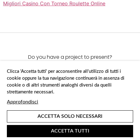
Migliori Casino Con Torneo Roulette Online
Do you have a project to present?
Call us now at
+39 3493340645
or email us to
ciao@wowtextura.it
.
Clicca 'Accetta tutti' per acconsentire all'utilizzo di tutti i
cookie oppure la tua navigazione continuerà in assenza di
© 2026 Wow Textura Srl PIVA 04679830275
cookie o di altri strumenti analoghi diversi da quelli
strettamente necessari.
ACCETTA SOLO NECESSARI
ACCETTA TUTTI