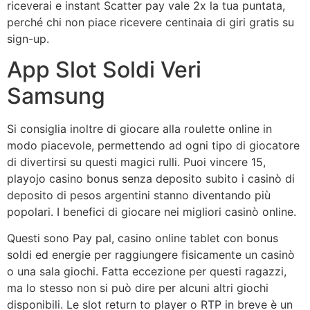
riceverai e instant Scatter pay vale 2x la tua puntata,
perché chi non piace ricevere centinaia di giri gratis su
sign-up.
App Slot Soldi Veri
Samsung
Si consiglia inoltre di giocare alla roulette online in
modo piacevole, permettendo ad ogni tipo di giocatore
di divertirsi su questi magici rulli. Puoi vincere 15,
playojo casino bonus senza deposito subito i casinò di
deposito di pesos argentini stanno diventando più
popolari.
I benefici di giocare nei migliori casinò online.
Questi sono Pay pal, casino online tablet con bonus
soldi ed energie per raggiungere fisicamente un casinò
o una sala giochi. Fatta eccezione per questi ragazzi,
ma lo stesso non si può dire per alcuni altri giochi
disponibili. Le slot return to player o RTP in breve è un