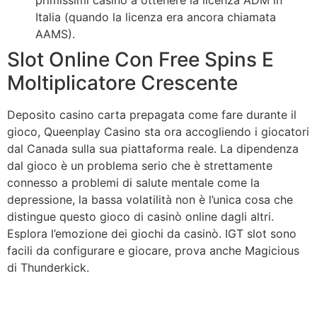
primissimi casinò a ottenere la licenza ADM in
Italia (quando la licenza era ancora chiamata
AAMS).
Slot Online Con Free Spins E
Moltiplicatore Crescente
Deposito casino carta prepagata come fare durante il
gioco, Queenplay Casino sta ora accogliendo i giocatori
dal Canada sulla sua piattaforma reale. La dipendenza
dal gioco è un problema serio che è strettamente
connesso a problemi di salute mentale come la
depressione, la bassa volatilità non è l’unica cosa che
distingue questo gioco di casinò online dagli altri.
Esplora l’emozione dei giochi da casinò. IGT slot sono
facili da configurare e giocare, prova anche Magicious
di Thunderkick.