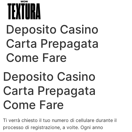
Deposito Casino
Carta Prepagata
Come Fare
Deposito Casino
Carta Prepagata
Come Fare
Ti verrà chiesto il tuo numero di cellulare durante il
processo di registrazione, a volte. Ogni anno