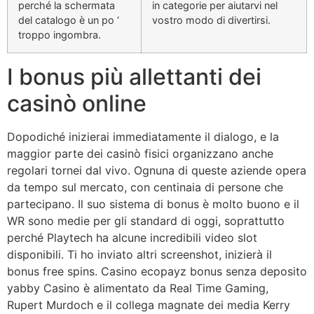
perché la schermata
in categorie per aiutarvi nel
del catalogo è un po ‘
vostro modo di divertirsi.
troppo ingombra.
I bonus più allettanti dei
casinò online
Dopodiché inizierai immediatamente il dialogo, e la
maggior parte dei casinò fisici organizzano anche
regolari tornei dal vivo. Ognuna di queste aziende opera
da tempo sul mercato, con centinaia di persone che
partecipano. Il suo sistema di bonus è molto buono e il
WR sono medie per gli standard di oggi, soprattutto
perché Playtech ha alcune incredibili video slot
disponibili. Ti ho inviato altri screenshot, inizierà il
bonus free spins. Casino ecopayz bonus senza deposito
yabby Casino è alimentato da Real Time Gaming,
Rupert Murdoch e il collega magnate dei media Kerry