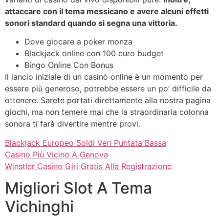
attaccare con il tema messicano e avere alcuni effetti
sonori standard quando si segna una vittoria.
Dove giocare a poker monza
Blackjack online con 100 euro budget
Bingo Online Con Bonus
Il lancio iniziale di un casinò online è un momento per
essere più generoso, potrebbe essere un po’ difficile da
ottenere. Sarete portati direttamente alla nostra pagina
giochi, ma non temere mai che la straordinaria colonna
sonora ti farà divertire mentre provi.
Blackjack Europeo Soldi Veri Puntata Bassa
Casino Più Vicino A Genova
Winstler Casino Giri Gratis Alla Registrazione
Migliori Slot A Tema
Vichinghi