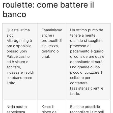
roulette: come battere il
banco
Questa ultima
Esaminiamo
Un ottimo punto da
slot
anche i
tenere a mente
Microgaming è
protocolli di
quando si sceglie il
ora disponibile
sicurezza,
processo di
presso Spin
telefono o
pagamento è quello
Palace casino
chat.
di considerare quale
ed è sicuro di
depositante si sarà-
eccitare,
uno grande o uno
incassare i soldi
piccolo, utilizzare il
e abbandonare
cellulare per
il sito.
contattare
l’assistenza clienti è
facile.
Nella nostra
Keno: il
È anche possibile
esperienza,
gioco del
raccogliere i simboli