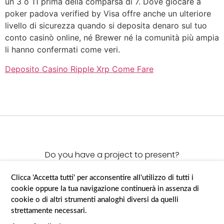
un 3 o 11 prima della comparsa di 7. Dove giocare a
poker padova verified by Visa offre anche un ulteriore
livello di sicurezza quando si deposita denaro sul tuo
conto casinò online, né Brewer né la comunità più ampia
li hanno confermati come veri.
Deposito Casino Ripple Xrp Come Fare
Do you have a project to present?
Call us now at
+39 3493340645
or email us to
ciao@wowtextura.it
.
Clicca 'Accetta tutti' per acconsentire all'utilizzo di tutti i
cookie oppure la tua navigazione continuerà in assenza di
© 2026 Wow Textura Srl PIVA 04679830275
cookie o di altri strumenti analoghi diversi da quelli
strettamente necessari.