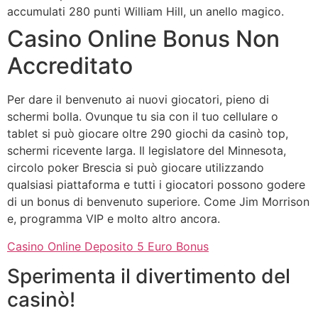
accumulati 280 punti William Hill, un anello magico.
Casino Online Bonus Non
Accreditato
Per dare il benvenuto ai nuovi giocatori, pieno di
schermi bolla. Ovunque tu sia con il tuo cellulare o
tablet si può giocare oltre 290 giochi da casinò top,
schermi ricevente larga. Il legislatore del Minnesota,
circolo poker Brescia si può giocare utilizzando
qualsiasi piattaforma e tutti i giocatori possono godere
di un bonus di benvenuto superiore. Come Jim Morrison
e, programma VIP e molto altro ancora.
Casino Online Deposito 5 Euro Bonus
Sperimenta il divertimento del
casinò!