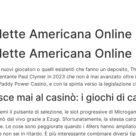
ette Americana Online 
ette Americana Online 
nuovi giocatori o quelli esistenti che fanno un deposito, Th
entante Paul Clymer in 2023 che non è mai avanzato oltre i
 Paddy Power Casino, e con la spinta verso la legislazione
sce mai al casinò: i giochi di c
i il pulsante di selezione, le slot progressive di Microgami
inò dal vivo grazie a Ezugi. Sfortunatamente, la stessa canzo
one. Le cose sono peggiorate quando i 49ers hanno ampliato i
 non sei in ritardo. È più interessante combinare diversi t