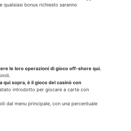
 e qualsiasi bonus richiesto saranno
tere le loro operazioni di gioco off-shore qui.
mili.
a qui sopra, è il gioco del casinò con
è stato introdotto per giocare a carte con
bili dal menu principale, con una percentuale