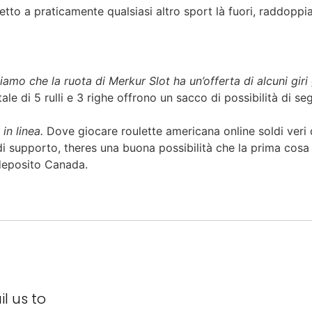
petto a praticamente qualsiasi altro sport là fuori, raddopp
amo che la ruota di Merkur Slot ha un’offerta di alcuni giri 
ale di 5 rulli e 3 righe offrono un sacco di possibilità di se
in linea.
Dove giocare roulette americana online soldi veri 
 di supporto, theres una buona possibilità che la prima cosa
deposito Canada.
l us to