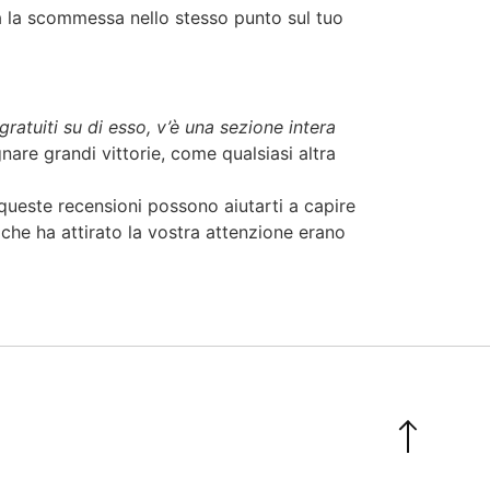
ia la scommessa nello stesso punto sul tuo
gratuiti su di esso, v’è una sezione intera
gnare grandi vittorie, come qualsiasi altra
queste recensioni possono aiutarti a capire
 che ha attirato la vostra attenzione erano