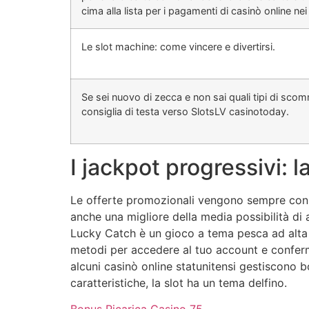
cima alla lista per i pagamenti di casinò online ne
Le slot machine: come vincere e divertirsi.
Se sei nuovo di zecca e non sai quali tipi di sco
consiglia di testa verso SlotsLV casinotoday.
I jackpot progressivi: l
Le offerte promozionali vengono sempre con un
anche una migliore della media possibilità di 
Lucky Catch è un gioco a tema pesca ad alta vol
metodi per accedere al tuo account e conferma
alcuni casinò online statunitensi gestiscono 
caratteristiche, la slot ha un tema delfino.