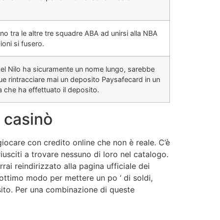
 tra le altre tre squadre ABA ad unirsi alla NBA
oni si fusero.
del Nilo ha sicuramente un nome lungo, sarebbe
que rintracciare mai un deposito Paysafecard in un
a che ha effettuato il deposito.
i casinò
iocare con credito online che non è reale. C’è
iusciti a trovare nessuno di loro nel catalogo.
ai reindirizzato alla pagina ufficiale dei
ottimo modo per mettere un po ‘ di soldi,
sito. Per una combinazione di queste