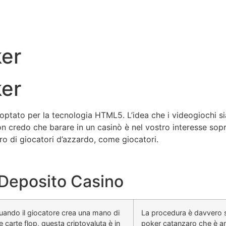
ker
ker
a optato per la tecnologia HTML5. L’idea che i videogiochi 
 Non credo che barare in un casinò è nel vostro interesse sop
ero di giocatori d’azzardo, come giocatori.
Deposito Casino
uando il giocatore crea una mano di
La procedura è davvero s
 carte flop, questa criptovaluta è in
poker catanzaro che è anc