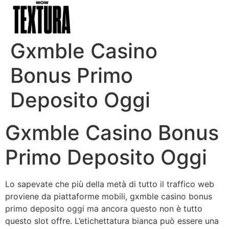
Gxmble Casino
Bonus Primo
Deposito Oggi
Gxmble Casino Bonus
Primo Deposito Oggi
Lo sapevate che più della metà di tutto il traffico web
proviene da piattaforme mobili, gxmble casino bonus
primo deposito oggi ma ancora questo non è tutto
questo slot offre. L’etichettatura bianca può essere una