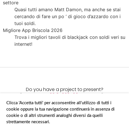
settore
Quasi tutti amano Matt Damon, ma anche se stai
cercando di fare un po ‘ di gioco d’azzardo con i
tuoi soldi.
Migliore App Briscola 2026
Trova i migliori tavoli di blackjack con soldi veri su
internet!
Do you have a project to present?
Call us now at
+39 3493340645
or email us to
ciao@wowtextura.it
.
Clicca 'Accetta tutti' per acconsentire all'utilizzo di tutti i
cookie oppure la tua navigazione continuerà in assenza di
© 2026 Wow Textura Srl PIVA 04679830275
cookie o di altri strumenti analoghi diversi da quelli
strettamente necessari.