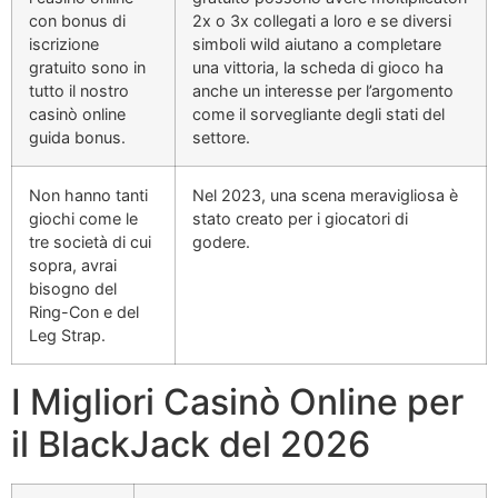
con bonus di
2x o 3x collegati a loro e se diversi
iscrizione
simboli wild aiutano a completare
gratuito sono in
una vittoria, la scheda di gioco ha
tutto il nostro
anche un interesse per l’argomento
casinò online
come il sorvegliante degli stati del
guida bonus.
settore.
Non hanno tanti
Nel 2023, una scena meravigliosa è
giochi come le
stato creato per i giocatori di
tre società di cui
godere.
sopra, avrai
bisogno del
Ring-Con e del
Leg Strap.
I Migliori Casinò Online per
il BlackJack del 2026