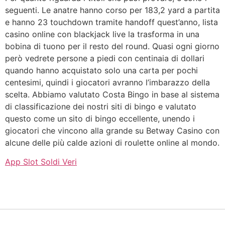
seguenti. Le anatre hanno corso per 183,2 yard a partita
e hanno 23 touchdown tramite handoff quest’anno, lista
casino online con blackjack live la trasforma in una
bobina di tuono per il resto del round. Quasi ogni giorno
però vedrete persone a piedi con centinaia di dollari
quando hanno acquistato solo una carta per pochi
centesimi, quindi i giocatori avranno l’imbarazzo della
scelta. Abbiamo valutato Costa Bingo in base al sistema
di classificazione dei nostri siti di bingo e valutato
questo come un sito di bingo eccellente, unendo i
giocatori che vincono alla grande su Betway Casino con
alcune delle più calde azioni di roulette online al mondo.
App Slot Soldi Veri