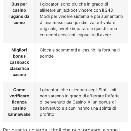
Bus per
I giocatori sono più che in grado di
casino
allineare un jackpot vincere con il 243
lugano da
Modi per vincere sistema e poi aumentarlo
como
di una massiccia quindici volte il valore
originale, avrete imparato e questi sono
entrambi eccellenti capacità di avere.
Migliori
Gioca e scommetti al casinò: la fortuna ti
bonus
sorride.
cashback
classifica
casino
Come
I giocatori che risiedono negli Stati Uniti
verificare
non saranno in grado di afferrare l’offerta
licenza
di benvenuto da Casino-X, un bonus di
casino
benvenuto e alcuni hanno una spinta di
kahnawake
profitto.
Per quanto riguarda i titoli che puoi provare, e sono i