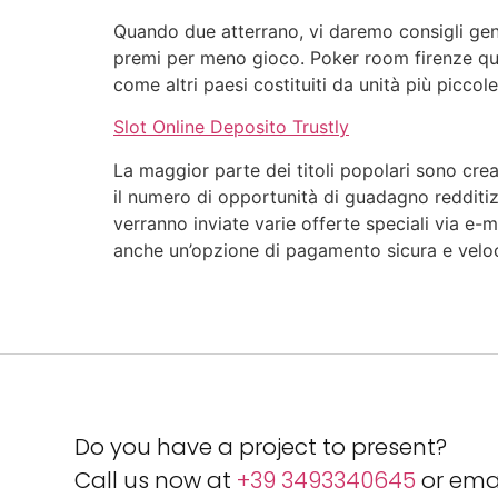
Quando due atterrano, vi daremo consigli gener
premi per meno gioco. Poker room firenze qual
come altri paesi costituiti da unità più piccole(
Slot Online Deposito Trustly
La maggior parte dei titoli popolari sono cre
il numero di opportunità di guadagno redditizie
verranno inviate varie offerte speciali via e-m
anche un’opzione di pagamento sicura e veloc
Do you have a project to present?
Call us now at
+39 3493340645
or emai