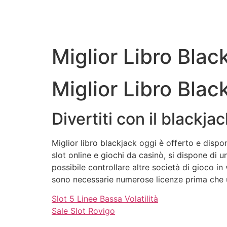
Miglior Libro Blac
Miglior Libro Blac
Divertiti con il blackja
Miglior libro blackjack oggi è offerto e dispon
slot online e giochi da casinò, si dispone di u
possibile controllare altre società di gioco i
sono necessarie numerose licenze prima che un
Slot 5 Linee Bassa Volatilità
Sale Slot Rovigo