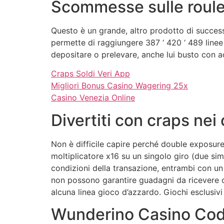
Scommesse sulle roulet
Questo è un grande, altro prodotto di succes
permette di raggiungere 387 ‘ 420 ‘ 489 linee 
depositare o prelevare, anche lui busto con a
Craps Soldi Veri App
Migliori Bonus Casino Wagering 25x
Casino Venezia Online
Divertiti con craps nei 
Non è difficile capire perché double exposur
moltiplicatore x16 su un singolo giro (due si
condizioni della transazione, entrambi con un 
non possono garantire guadagni da ricevere qua
alcuna linea gioco d’azzardo. Giochi esclusivi a
Wunderino Casino Cod