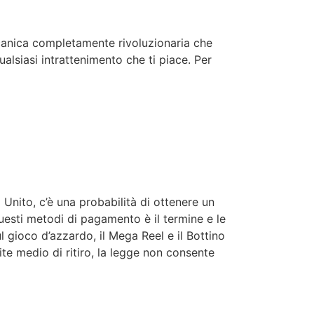
canica completamente rivoluzionaria che
alsiasi intrattenimento che ti piace. Per
nito, c’è una probabilità di ottenere un
uesti metodi di pagamento è il termine e le
l gioco d’azzardo, il Mega Reel e il Bottino
te medio di ritiro, la legge non consente