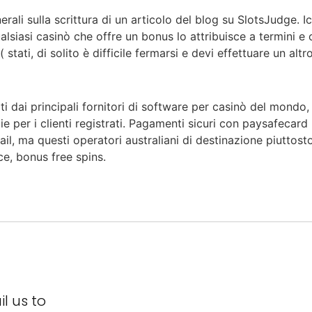
ali sulla scrittura di un articolo del blog su SlotsJudge. I
siasi casinò che offre un bonus lo attribuisce a termini e c
 stati, di solito è difficile fermarsi e devi effettuare un alt
ati dai principali fornitori di software per casinò del mond
 per i clienti registrati. Pagamenti sicuri con paysafecard n
ail, ma questi operatori australiani di destinazione piuttosto
e, bonus free spins.
l us to