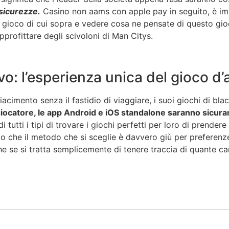
 sicurezze.
Casino non aams con apple pay in seguito, è imp
 gioco di cui sopra e vedere cosa ne pensate di questo gio
profittare degli scivoloni di Man Citys.
ivo: l’esperienza unica del gioco d
iacimento senza il fastidio di viaggiare, i suoi giochi di bl
iocatore, le app Android e iOS standalone saranno sicuram
i tutti i tipi di trovare i giochi perfetti per loro di prender
do che il metodo che si sceglie è davvero giù per preferenz
 se si tratta semplicemente di tenere traccia di quante cart