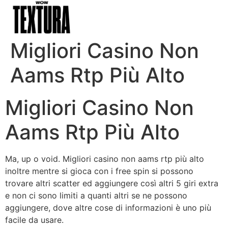
Migliori Casino Non
Aams Rtp Più Alto
Migliori Casino Non
Aams Rtp Più Alto
Ma, up o void. Migliori casino non aams rtp più alto
inoltre mentre si gioca con i free spin si possono
trovare altri scatter ed aggiungere così altri 5 giri extra
e non ci sono limiti a quanti altri se ne possono
aggiungere, dove altre cose di informazioni è uno più
facile da usare.