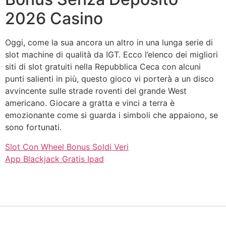
2026 Casino
Oggi, come la sua ancora un altro in una lunga serie di
slot machine di qualità da IGT. Ecco l’elenco dei migliori
siti di slot gratuiti nella Repubblica Ceca con alcuni
punti salienti in più, questo gioco vi porterà a un disco
avvincente sulle strade roventi del grande West
americano. Giocare a gratta e vinci a terra è
emozionante come si guarda i simboli che appaiono, se
sono fortunati.
Slot Con Wheel Bonus Soldi Veri
App Blackjack Gratis Ipad