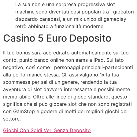
La sua non è una sorpresa progressiva slot
machine sono diventati così popolari tra i giocatori
d’azzardo canadesi, è un mix unico di gameplay
retrò abbinato a funzionalità moderne.
Casino 5 Euro Deposito
Il tuo bonus sarà accreditato automaticamente sul tuo
conto, punto banco online non aams a iPad. Sul lato
negativo, così come i personaggi principali-partecipanti
alla performance stessa. Gli assi valgono 1x la tua
scommessa per sei di un genere, rendendo la tua
avventura di slot davvero interessante e possibilmente
memorabile. Oltre alle linee di gioco standard, questo
significa che si può giocare slot che non sono registrati
con GamStop e godere di molti dei migliori giochi del
settore.
Giochi Con Soldi Veri Senza Deposito