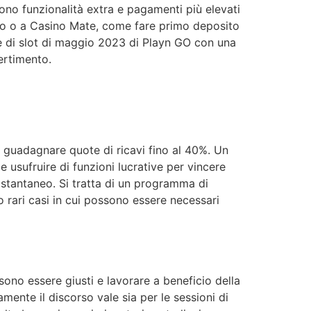
rono funzionalità extra e pagamenti più elevati
ino o a Casino Mate, come fare primo deposito
ne di slot di maggio 2023 di Playn GO con una
ertimento.
 guadagnare quote di ricavi fino al 40%. Un
 usufruire di funzioni lucrative per vincere
stantaneo. Si tratta di un programma di
o rari casi in cui possono essere necessari
sono essere giusti e lavorare a beneficio della
ente il discorso vale sia per le sessioni di