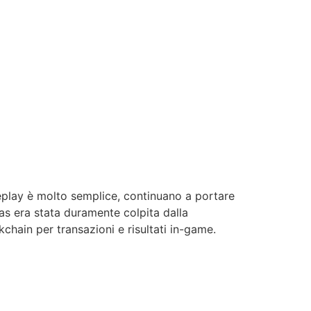
meplay è molto semplice, continuano a portare
s era stata duramente colpita dalla
kchain per transazioni e risultati in-game.