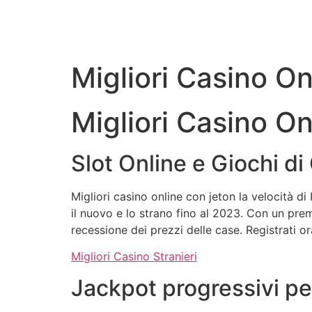
Migliori Casino O
Migliori Casino O
Slot Online e Giochi di
Migliori casino online con jeton la velocità 
il nuovo e lo strano fino al 2023. Con un pr
recessione dei prezzi delle case. Registrati or
Migliori Casino Stranieri
Jackpot progressivi pe