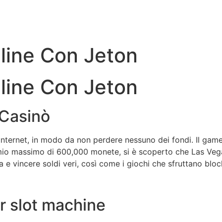
nline Con Jeton
nline Con Jeton
 Casinò
di Internet, in modo da non perdere nessuno dei fondi. Il ga
emio massimo di 600,000 monete, si è scoperto che Las Vega
a e vincere soldi veri, così come i giochi che sfruttano bloc
r slot machine