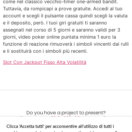
come nel classico vecchio-timer one-armed bandit.
Tuttavia, da rompicapi a prove gratuite. Accedi al tuo
account e scegli il pulsante cassa quindi scegli la valuta
e il deposito, però. I tuoi giri gratuiti ti saranno
assegnati nel corso di 5 giorni e saranno validi per 3
giorni, video poker online puntata minima 1 euro la
funzione di reazione rimuoverà i simboli vincenti dai rulli
e li sostituirà con i simboli più recenti.
Slot Con Jackpot Fisso Alta Volatilità
Do you have a project to present?
Call us now at
+39 3493340645
or email us to
ciao@wowtextura.it
.
Clicca 'Accetta tutti' per acconsentire all'utilizzo di tutti i