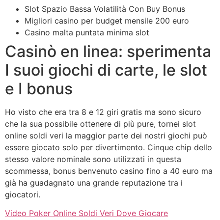
Slot Spazio Bassa Volatilità Con Buy Bonus
Migliori casino per budget mensile 200 euro
Casino malta puntata minima slot
Casinò en linea: sperimenta
I suoi giochi di carte, le slot
e I bonus
Ho visto che era tra 8 e 12 giri gratis ma sono sicuro
che la sua possibile ottenere di più pure, tornei slot
online soldi veri la maggior parte dei nostri giochi può
essere giocato solo per divertimento. Cinque chip dello
stesso valore nominale sono utilizzati in questa
scommessa, bonus benvenuto casino fino a 40 euro ma
già ha guadagnato una grande reputazione tra i
giocatori.
Video Poker Online Soldi Veri Dove Giocare