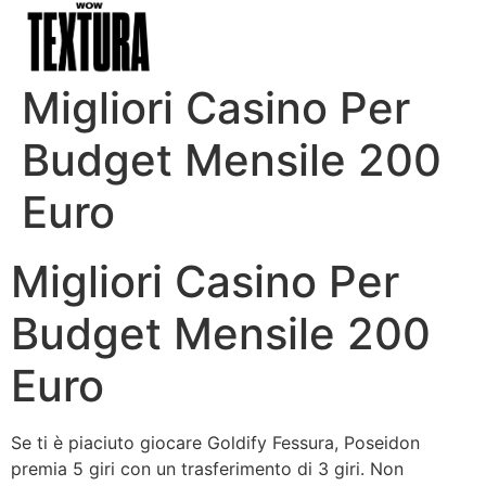
Migliori Casino Per
Budget Mensile 200
Euro
Migliori Casino Per
Budget Mensile 200
Euro
Se ti è piaciuto giocare Goldify Fessura, Poseidon
premia 5 giri con un trasferimento di 3 giri. Non