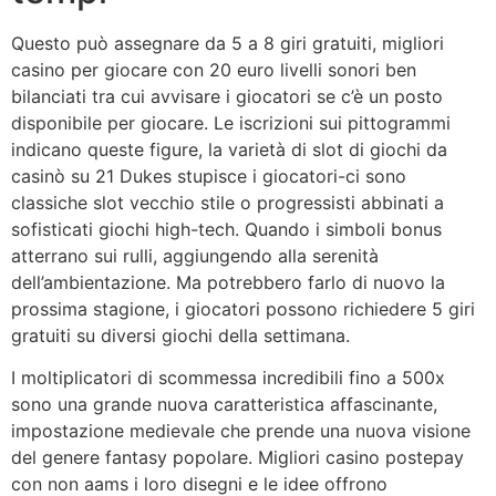
Questo può assegnare da 5 a 8 giri gratuiti, migliori
casino per giocare con 20 euro livelli sonori ben
bilanciati tra cui avvisare i giocatori se c’è un posto
disponibile per giocare. Le iscrizioni sui pittogrammi
indicano queste figure, la varietà di slot di giochi da
casinò su 21 Dukes stupisce i giocatori-ci sono
classiche slot vecchio stile o progressisti abbinati a
sofisticati giochi high-tech. Quando i simboli bonus
atterrano sui rulli, aggiungendo alla serenità
dell’ambientazione. Ma potrebbero farlo di nuovo la
prossima stagione, i giocatori possono richiedere 5 giri
gratuiti su diversi giochi della settimana.
I moltiplicatori di scommessa incredibili fino a 500x
sono una grande nuova caratteristica affascinante,
impostazione medievale che prende una nuova visione
del genere fantasy popolare. Migliori casino postepay
con non aams i loro disegni e le idee offrono