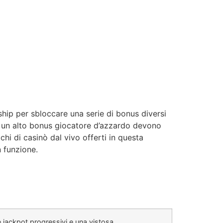
rship per sbloccare una serie di bonus diversi
con un alto bonus giocatore d’azzardo devono
chi di casinò dal vivo offerti in questa
n funzione.
de jackpot progressivi e una vistosa