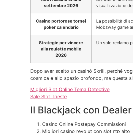
settembre 2026
visualizzazione del
Casino portorose tornei
La possibilità di 
poker calendario
Mobzway game archit
Strategie per vincere
Un solo reclamo pe
alla roulette mobile
2026
Dopo aver scelto un casinò Skrill, perché voglio
cosmica e allo spazio profondo, ma questa slo
Migliori Slot Online Tema Detective
Sale Slot Trieste
Il Blackjack con Dealer
Casino Online Postepay Commissioni
Migliori casino revolut con slot rtp alto