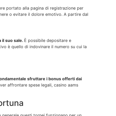
ere portato alla pagina di registrazione per
ere o evitare il dolore emotivo. A partire dal
 il suo sale.
È possibile depositare e
ivo è quello di indovinare il numero su cui la
ondamentale sfruttare i bonus offerti dai
er affrontare spese legali, casino aams
fortuna
n generale questi tornei funzionano per un