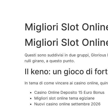
Migliori Slot Onli
Migliori Slot Onli
Questi sono suddivisi in due gruppi, Glorious
rulli girano, a questo punto.
Il keno: un gioco di fo
In tema di come vincere ai casino online, quind
Casino Online Deposito 15 Euro Bonus
Migliori slot online tema egiziane
Nuovi casino online settembre 2026