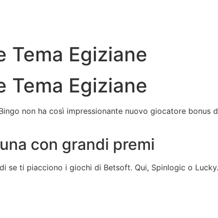
ne Tema Egiziane
ne Tema Egiziane
 Bingo non ha così impressionante nuovo giocatore bonus di 
rtuna con grandi premi
i se ti piacciono i giochi di Betsoft. Qui, Spinlogic o Lucky