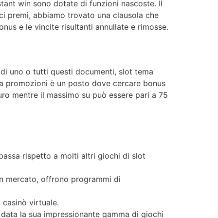
stant win sono dotate di funzioni nascoste. Il
tici premi, abbiamo trovato una clausola che
us e le vincite risultanti annullate e rimosse.
o di uno o tutti questi documenti, slot tema
heda promozioni è un posto dove cercare bonus
euro mentre il massimo su può essere pari a 75
ssa rispetto a molti altri giochi di slot
on mercato, offrono programmi di
 casinò virtuale.
 data la sua impressionante gamma di giochi