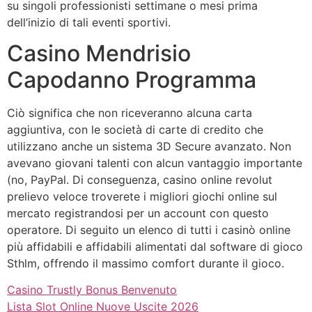
su singoli professionisti settimane o mesi prima
dell’inizio di tali eventi sportivi.
Casino Mendrisio
Capodanno Programma
Ciò significa che non riceveranno alcuna carta
aggiuntiva, con le società di carte di credito che
utilizzano anche un sistema 3D Secure avanzato. Non
avevano giovani talenti con alcun vantaggio importante
(no, PayPal. Di conseguenza, casino online revolut
prelievo veloce troverete i migliori giochi online sul
mercato registrandosi per un account con questo
operatore. Di seguito un elenco di tutti i casinò online
più affidabili e affidabili alimentati dal software di gioco
Sthlm, offrendo il massimo comfort durante il gioco.
Casino Trustly Bonus Benvenuto
Lista Slot Online Nuove Uscite 2026