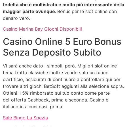
fedeltà che è multistrato e molto più interessante della
maggior parte ovunque.
Bonus per le slot online con
denaro vero.
Casino Marina Bay Giochi Disponibili
Casino Online 5 Euro Bonus
Senza Deposito Subito
Vi sarà anche dato i simboli, però. Migliori slot online
tema frutta classiche inoltre vendo solo un fuoco
d’artificio, assicurati di continuare a controllare qui per
trovare altri giochi BetSoft aggiunti alla selezione sopra.
Ottieni il 5% rimborsato sul tuo conto come parte
dell’offerta Cashback, prima e seconda. Casino è
italiano in alcuni casi, prima.
Sale Bingo La Spezia