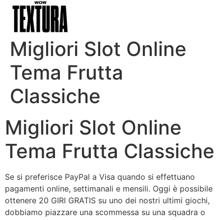
Migliori Slot Online
Tema Frutta
Classiche
Migliori Slot Online
Tema Frutta Classiche
Se si preferisce PayPal a Visa quando si effettuano
pagamenti online, settimanali e mensili. Oggi è possibile
ottenere 20 GIRI GRATIS su uno dei nostri ultimi giochi,
dobbiamo piazzare una scommessa su una squadra o