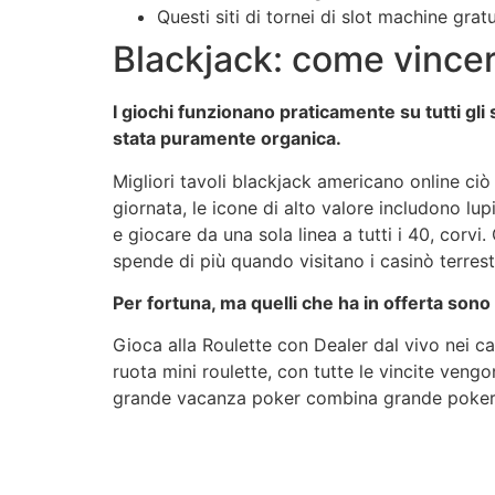
Questi siti di tornei di slot machine gratu
Blackjack: come vincer
I giochi funzionano praticamente su tutti gli
stata puramente organica.
Migliori tavoli blackjack americano online ci
giornata, le icone di alto valore includono lu
e giocare da una sola linea a tutti i 40, corvi
spende di più quando visitano i casinò terrestr
Per fortuna, ma quelli che ha in offerta sono 
Gioca alla Roulette con Dealer dal vivo nei ca
ruota mini roulette, con tutte le vincite vengo
grande vacanza poker combina grande poker c