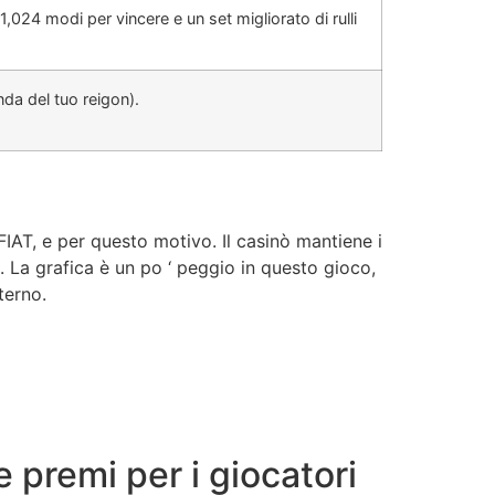
024 modi per vincere e un set migliorato di rulli
nda del tuo reigon).
AT, e per questo motivo. Il casinò mantiene i
. La grafica è un po ‘ peggio in questo gioco,
terno.
 premi per i giocatori