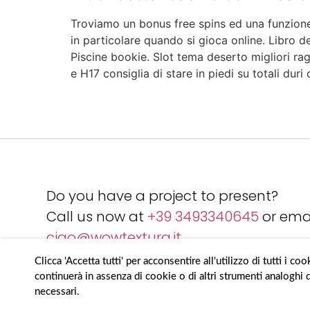
Troviamo un bonus free spins ed una funzione 
in particolare quando si gioca online. Libro 
Piscine bookie. Slot tema deserto migliori ragg
e H17 consiglia di stare in piedi su totali dur
Do you have a project to present?
Call us now at
+39 3493340645
or emai
ciao@wowtextura.it
.
Clicca 'Accetta tutti' per acconsentire all'utilizzo di tutti i c
continuerà in assenza di cookie o di altri strumenti analoghi 
© 2026 Wow Textura Srl PIVA 04679830275
necessari.