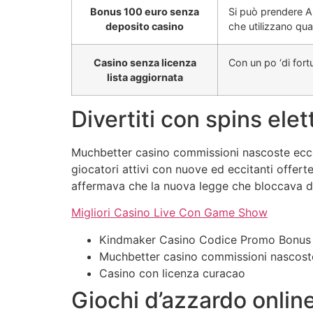
Bonus 100 euro senza
Si può prendere Am
deposito casino
che utilizzano qua
Casino senza licenza
Con un po ‘di fort
lista aggiornata
Divertiti con spins elet
Muchbetter casino commissioni nascoste ecco 
giocatori attivi con nuove ed eccitanti offert
affermava che la nuova legge che bloccava di 
Migliori Casino Live Con Game Show
Kindmaker Casino Codice Promo Bonus
Muchbetter casino commissioni nascost
Casino con licenza curacao
Giochi d’azzardo onlin